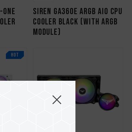
n-One
SIREN GA360E ARGB AIO CPU
ooler
Cooler Black (With ARGB
Module)
HOT