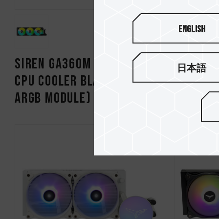
English
SIREN GA360M ARGB AIO
SIREN G
日本語
CPU Cooler Black (With
CPU Coo
ARGB Module)
ARGB Mo