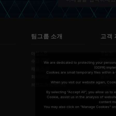
팀그룹 소개
고객
마일스톤
구입처
수상 내역
다운로
We are dedicated to protecting your persona
(GDPR) imple
채용 소식
보증 설
Cookies are small temporary files within 
회사 거점
온라인 
When you visit our website again, Cook
브랜드 아이덴티티
수리 서
호환성 
By selecting "Accept All", you allow us t
Cookie, assist us in the analysis of web
content mo
You may also click on "Manage Cookies" on t