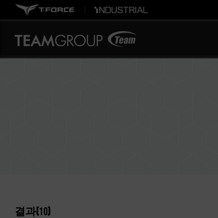
결과(
10
)