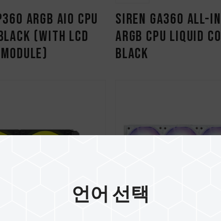
P360 ARGB AIO CPU
SIREN GA360 All-i
Black (With LCD
ARGB CPU Liquid C
 Module)
Black
언어 선택