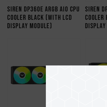
SIREN DP360E ARGB AIO CPU
SIREN D
Cooler Black (With LCD
Cooler 
Display Module)
Display