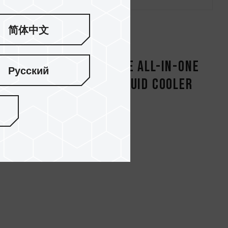
简体中文
ARGB CPU
SIREN GD240E All-in-One
Русский
er
ARGB CPU Liquid Cooler
Black