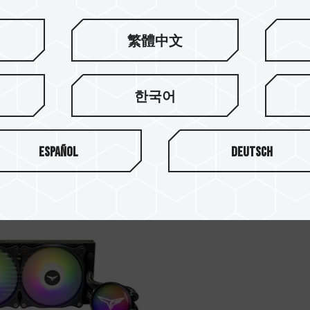
繁體中文
A240M ARGB AIO
SIREN DUO360 AIO 
한국어
ler Black (With
& SSD Liquid Cool
dule)
Español
Deutsch