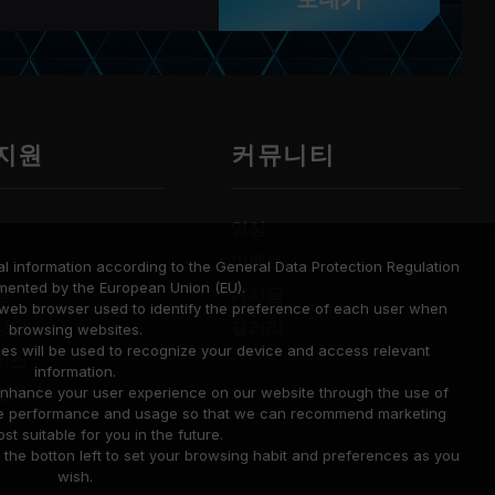
보내기
 지원
커뮤니티
영상
드
이벤트
l information according to the General Data Protection Regulation
mented by the European Union (EU).
명
게시글
a web browser used to identify the preference of each user when
상담
갤러리
browsing websites.
ies will be used to recognize your device and access relevant
비스
information.
조회
o enhance your user experience on our website through the use of
site performance and usage so that we can recommend marketing
st suitable for you in the future.
he botton left to set your browsing habit and preferences as you
wish.