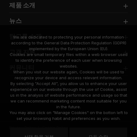
제품 소개
뉴스
팀그룹 소개
We are dedicated to protecting your personal information
according to the General Data Protection Regulation (GDPR)
implemented by the European Union (EU).
고객 지원
Cookies are small temporary files within a web browser used
to identify the preference of each user when browsing
websites.
커뮤니티
When you visit our website again, Cookies will be used to
recognize your device and access relevant information.
By selecting "Accept All", you allow us to enhance your user
experience on our website through the use of Cookie, assist
us in the analysis of website performance and usage so that
we can recommend marketing content most suitable for you
in the future.
© 2026 Team Group Inc. All Rights Reserved.
You may also click on "Manage Cookies" on the botton left to
set your browsing habit and preferences as you wish.
Privacy Policy
Cookie Policy
United