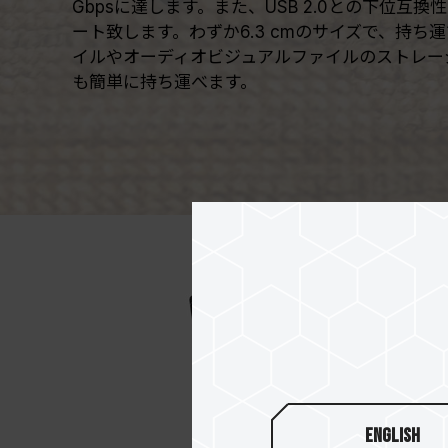
Gbpsに達します。また、USB 2.0との下位互換
ート致します。わずか6.3 cmのサイズで、持ち
イルやオーディオビジュアルファイルのストレー
も簡単に持ち運べます。
English