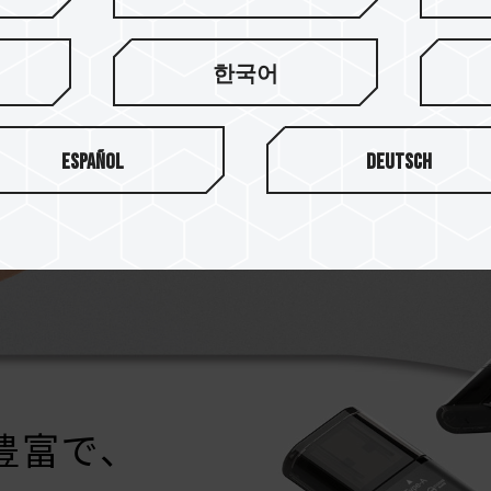
マットグレーの外観デザイン
重量はわずか12gで、外観
한국어
Español
Deutsch
豊富で、