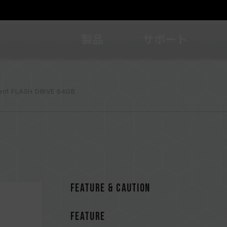
製品
サポート
en1 FLASH DRIVE 64GB
FEATURE & CAUTION
FEATURE