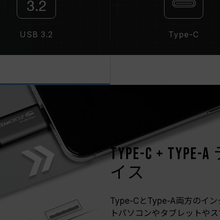
USB 3.2
Type-C
Type-C + T
イス
Type-CとType-A両方
トパソコンやタブレットやス