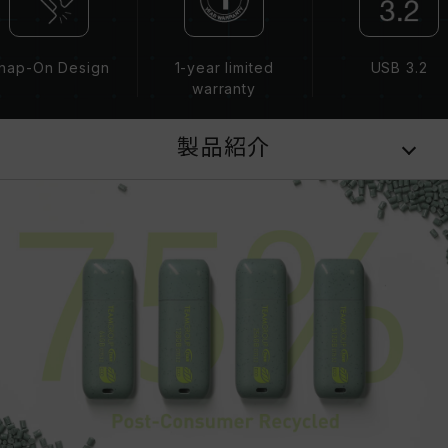
nap-On Design
1-year limited
USB 3.2
warranty
製品紹介