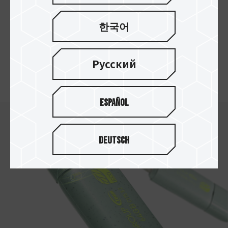
環境を守ります
1個のC175 ECO USBは、炭素排出量を69% 削減
한국어
できます
。
100,000個のUSBを生産すると仮定し
て、約203,000枚のA4用紙を節約しております
。
炭素を削減するグリーンライフスタイルを実現で
Русский
き、脱炭素に貢献致します。
Español
Deutsch