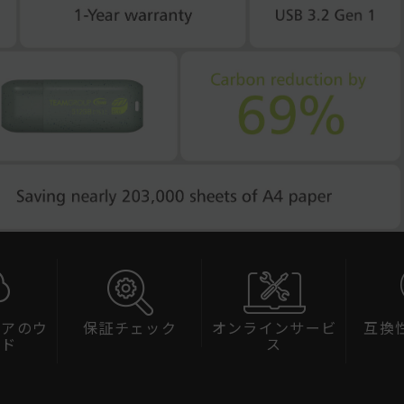
ェアのウ
保証チェック
オンラインサービ
互換
ード
ス