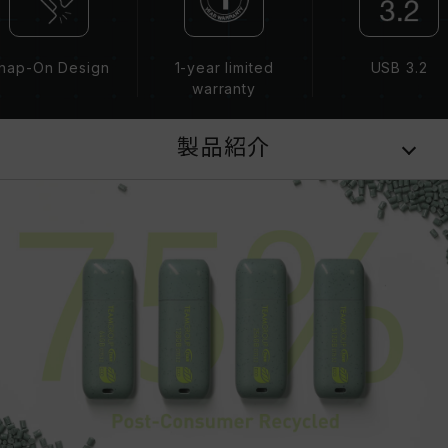
nap-On Design
1-year limited
USB 3.2
warranty
製品紹介