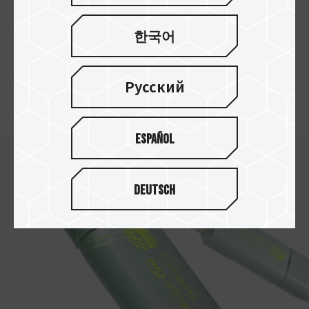
環境を守ります
1個のC175 ECO USBは、炭素排出量を69% 削減
한국어
できます
。
100,000個のUSBを生産すると仮定し
て、約203,000枚のA4用紙を節約しております
。
炭素を削減するグリーンライフスタイルを実現で
Русский
き、脱炭素に貢献致します。
Español
Deutsch