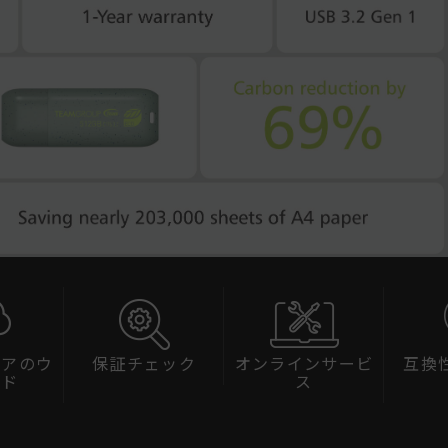
ェアのウ
保証チェック
オンラインサービ
互換
ード
ス