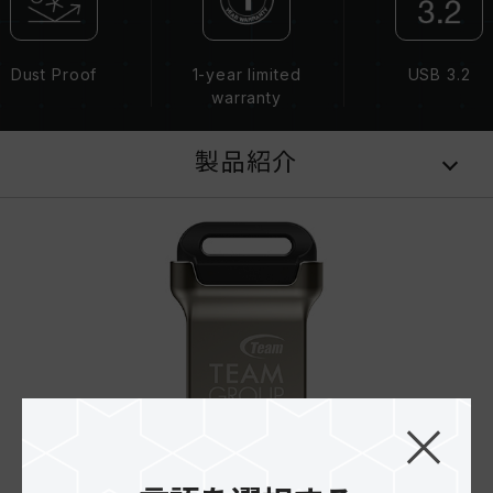
Dust Proof
1-year limited
USB 3.2
warranty
製品紹介