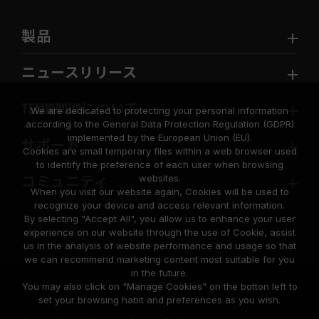
製品
ニュースリリース
TEAMGROUPについて
We are dedicated to protecting your personal information
according to the General Data Protection Regulation (GDPR)
implemented by the European Union (EU).
サポート
Cookies are small temporary files within a web browser used
to identify the preference of each user when browsing
websites.
コミュニティ
When you visit our website again, Cookies will be used to
recognize your device and access relevant information.
By selecting "Accept All", you allow us to enhance your user
experience on our website through the use of Cookie, assist
us in the analysis of website performance and usage so that
we can recommend marketing content most suitable for you
in the future.
© 2026 Team Group Inc. All Rights Reserved.
You may also click on "Manage Cookies" on the botton left to
set your browsing habit and preferences as you wish.