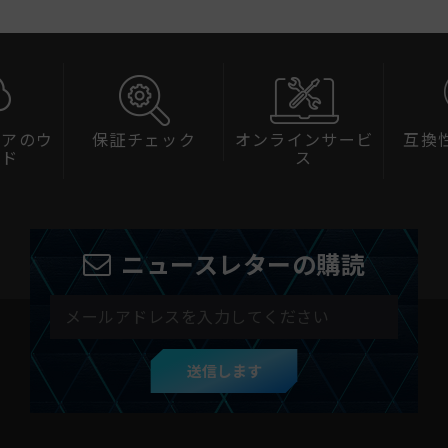
ェアのウ
保証チェック
オンラインサービ
互換
ード
ス
ニュースレターの購読
送信します