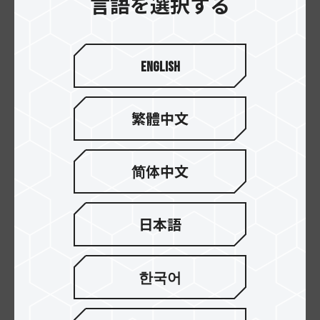
言語を選択する
寒色の金属とミニマルな色彩
を組み合わせたデザイン
English
TEAMGROUPのC162は、耐久性のある金属と暖か
みのあるカラーという相反する2つの要素を組み合
わせています。耐久性や優しさを兼ね備えたUSBド
繁體中文
ライブです。
C162は最高速のUSB 3.2 Gen 1 (3.0/3.1)インター
フェイスUSB 3.2 Gen 1 (3.0/3.1)を搭載し、高パフ
简体中文
ォーマンスを求めるビジネスユーザーや熱心な愛
好家のニーズに対応しています。耐久性のある亜鉛
合金と、柔らかくミステリアスなブラックを美し
日本語
く巧みに組み合わせています。
한국어