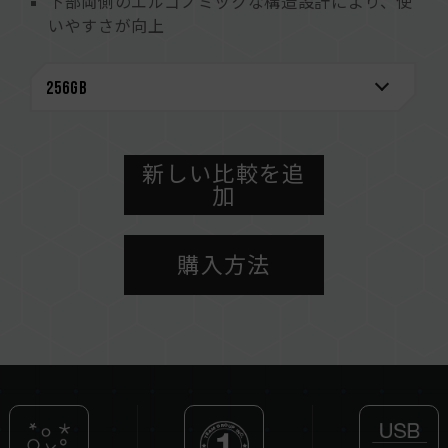
下部両側のエルゴノミックな構造設計により、使
いやすさが向上
高品質、高耐久性の亜鉛合金素材キャップレスデ
ザインでキャップをなくす心配なし
ユニボディデザインとCOB組立工程技術により、
優れた耐水性、防塵性、耐衝撃性を実現
新しい比較を追
加
購入方法