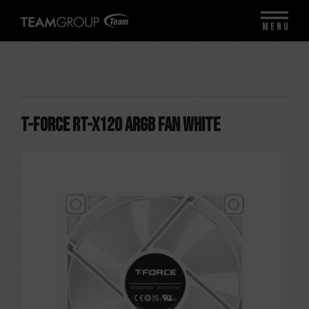
MENU
T-FORCE RT-X120 ARGB Fan White