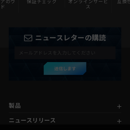
ェアのウ
保証チェック
オンラインサービ
互換
ード
ス
ニュースレターの購読
送信します
製品
ニュースリリース