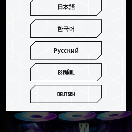
日本語
スリーブベアリング高速モー
ター PWMインテリジェント制
御
한국어
PWM（Pulse Width Modulation）インテリジェン
ト制御を搭載され、ファンの回転数を温度や状況
Русский
に応じて、最適な放熱効果に調整します。最大
50,000HRの寿命を持つスリーブベアリング高速モ
ーターを採用することにより、省エネと高耐久性
Español
を実現いたします。
Deutsch