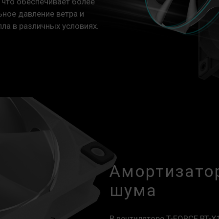
 что обеспечивает более
ьное давление ветра и
ла в различных условиях.
Амортизато
шума
В вентиляторе T-FORCE RT-