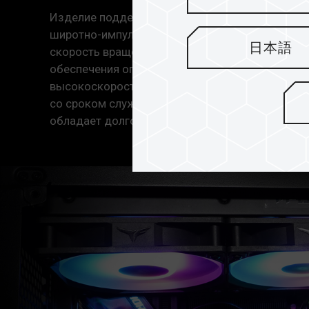
Изделие поддерживает интеллектуальный конт
широтно-импульсной модуляцией (ШИМ), котор
日本語
скорость вращения вентилятора в зависимости
обеспечения оптимального рассеивания тепла
высокоскоростным двигателем с долговечны
со сроком службы до 50 000 часов, обеспечив
обладает долговечностью.