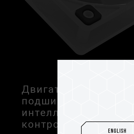
Двигатель с долгов
подшипником сколь
интеллектуальным 
контроллером венти
English