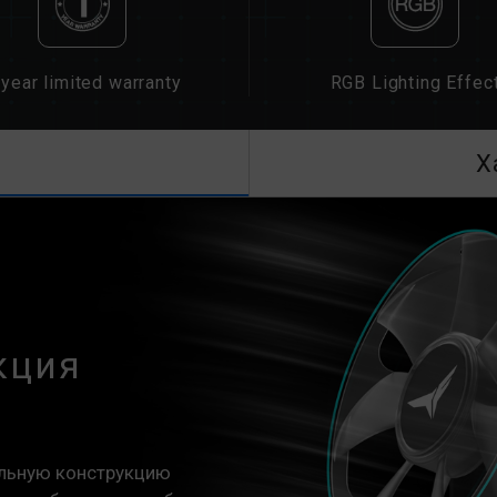
year limited warranty
RGB Lighting Effec
Х
кция
альную конструкцию