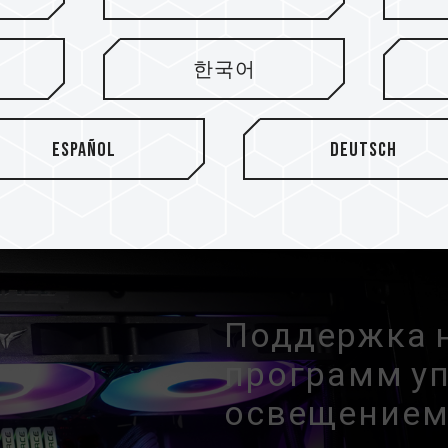
роллер вентилятора с
ый точно регулирует
한국어
 от температуры для
. Изделие оснащено
м подшипником скольжения
Español
Deutsch
ает энергосбережение и
Поддержка 
программ у
освещение