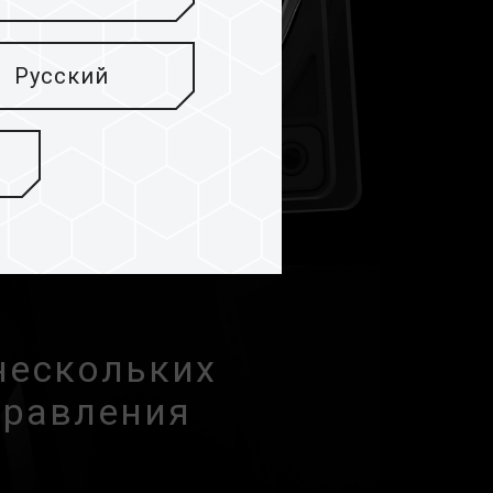
Русский
нескольких
правления
м