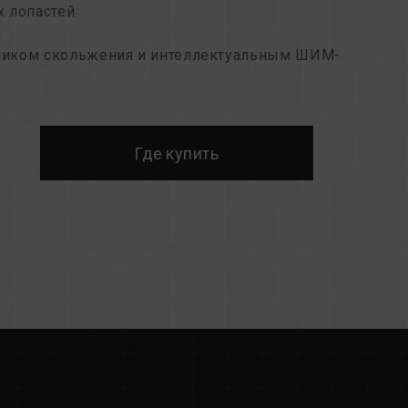
х лопастей
а
ником скольжения и интеллектуальным ШИМ-
управления освещением
я сохранения окружающей среды
Где купить