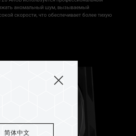
нижать аномальный шум, вызываемый
сокой скорости, что обеспечивает более тихую
简体中文