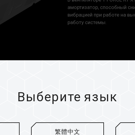
амортизатор, способный с
вибрацией при работе на вы
работу системы.
ечным
Выберите язык
жения и
ШИМ-
лятора
繁體中文