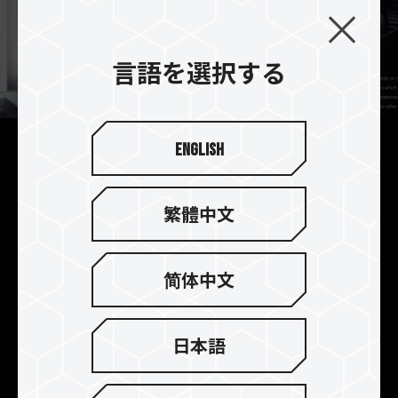
言語を選択する
English
デュアルモジュール高速ワン
クリックオーバークロック
繁體中文
最新のIntel XMP3.0およびAMD EXPOオーバーク
ロック技術をサポートしており、ASRock、
ASUS、BIOSTAR、GIGABYTE、MSI マザーボー
简体中文
ドメーカーの完全な互換性と安定性検証に合格し
ているため、メモリーは優れた互換性でパフォー
マンスの向上を簡単に体験できます。IntelとAMD
日本語
プラットフォームで安定したワンクリックオーバ
ークロックを実現致します。