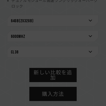
デュアルモジュール高速ワンクリックオーバーク
ロック
(台湾発明特許：I914103)
電源管理チップを搭載し、高い安定性と耐久性を
実現
電源管理チップの放熱効率を高める
オンダイECC機能が内蔵され、システムの安定性
を強化
厳選された高品質のICで安定性と信頼性をユーザ
ーへ
CAUTION
互換性のあるプラットフォームの詳細情報は、
新しい比較を追
「
互換性チェック
」ページにてご確認ください。
加
メモリを購入する前に、マザーボードメーカーの
QVL（互換性リスト）をご参照ください。
購入方法
メモリの最大動作周波数は、システムのBIOS設
定、マザーボード、およびCPUの互換性によって
決まります。