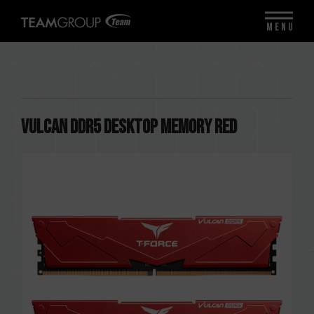
MENU
VULCAN DDR5 DESKTOP MEMORY RED