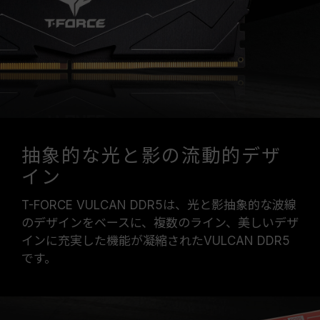
は、システム設定性によって決まります。
オーバークロック（XMP 3.0 / EXPOを有効化）
はJEDEC標準に準拠しておらず、システムの安
定性に影響を及ぼす可能性があります。オーバー
クロックによる不安定性が発生した場合は、
BIOSの設定をデフォルトに戻してください。
メモリモジュールに表示されている周波数は「最
大対応周波数」であり、システムによって最大周
波数まで対応しない場合がございます。
抽象的な光と影の流動的デザ
ご使用のマザーボードおよびプロセッサが、対応
イン
するオーバークロック技術（XMP 3.0 / EXPO）
をサポートしているかをご確認ください。対応し
T-FORCE VULCAN DDR5は、光と影抽象的な波線
ていない場合、メモリは指定のオーバークロック
のデザインをベースに、複数のライン、美しいデザ
周波数に達しない可能性があります。
インに充実した機能が凝縮されたVULCAN DDR5
TEAMGROUPのメモリモジュールは標準電圧範
です。
囲内でテストされています。マザーボードやプロ
セッサの故障が発生した場合は、それぞれの製造
元のアフターサービスにお問い合わせください。