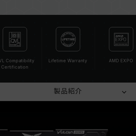
容量、周波数、ブランド、モデルが異なるメモリ
ーを混在させないでください。各セットのメモリ
ーは互換性検証を通じてされます。異なるセット
のメモリーを混在させると、システムが不安定に
なったり、起動に失敗したりする可能性がありま
す。
CPUのメモリコントローラー（IMC）の性能
（Performance）と現在使用しているマザーボ
L Compatibility
Lifetime Warranty
AMD EXPO
ードのBIOSバージョンは、メモリの動作周波数
Certification
に影響を与える可能性があります。
XMP 3.0（Intel）またはEXPO（AMD）を有効
にしない場合、メモリはSPDのデフォルト周波数
製品紹介
（JEDEC標準）で動作し、例えばDDR5-
4800（またはそれ以下）となります。これは正
常な動作であり、製品の欠陥ではありません。
XMP 3.0 / EXPOは手動で有効にする必要があ
り、一部のマザーボードでは、指定された周波数
に達しない可能性があります。最大動作周波数