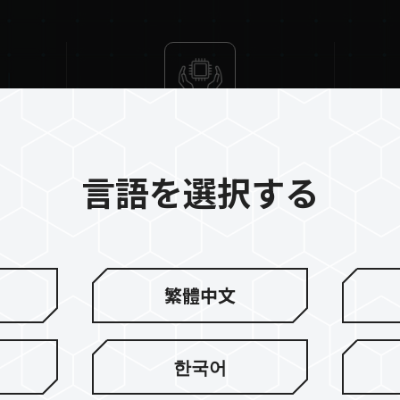
High-Quality IC
QVL Co
言語を選択する
繁體中文
TEAM ELITEシリーズD
한국어
みを使用し生産しております