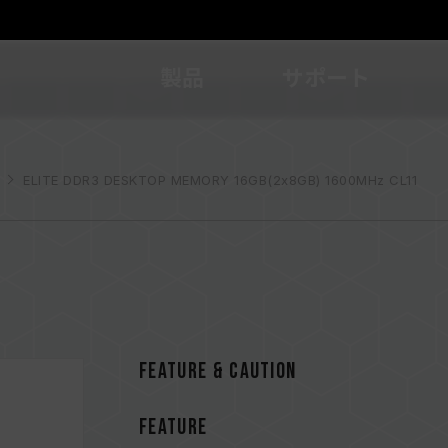
製品
サポート
ELITE DDR3 DESKTOP MEMORY 16GB(2x8GB) 1600MHz CL11
FEATURE & CAUTION
FEATURE