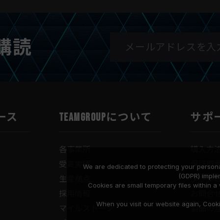
購読
ース
TEAMGROUPについて
サポ
各事業所
購入方
受賞実績
保証概
We are dedicated to protecting your persona
(GDPR) imple
生産拠点
ダウン
Cookies are small temporary files within 
採用情報
お問合
When you visit our website again, Cook
マイルストーン
製品の