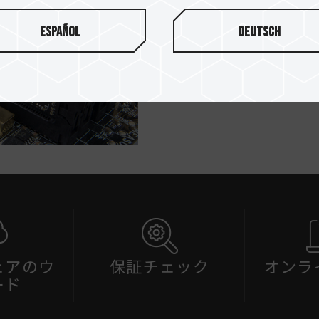
「JEDEC規格」に準拠して
Español
Deutsch
またより多くの機器で御使用
意しております。
ェアのウ
保証チェック
オンラ
ード