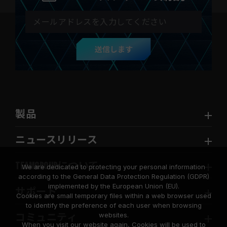
送信します
製品
ニュースリリース
TEAMGROUPについて
We are dedicated to protecting your personal information
according to the General Data Protection Regulation (GDPR)
implemented by the European Union (EU).
サポート
Cookies are small temporary files within a web browser used
to identify the preference of each user when browsing
websites.
コミュニティ
When you visit our website again, Cookies will be used to