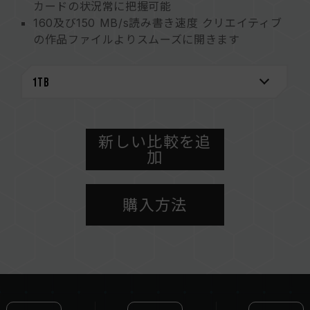
カードの状況常に把握可能
160及び150 MB/s読み書き速度 クリエイティブ
の作品ファイルよりスムーズに開きます
クラスV30とA2の要件を満たし 思いのままに
4Kの動画創作できます
128GBから2TBまでの容量を用意し ストレージ
を楽に拡張することができます
環境にやさしい印刷インクで地球を守ります
10年保証と耐久性のあるデザイン、完全な保護
新しい比較を追
加
メモリカードモニタリング特許
台湾発明専利（証明書番号：I863574）
台湾の実用新案 (特許番号: M651167)
購入方法