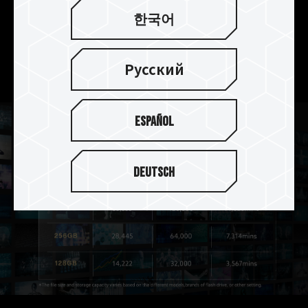
ラスV30に準拠し、高品質な4K動画や高解像度の
한국어
写真撮影に応え、あらゆる瞬間を逃しません。A2
とIOPSの要件を満たし、モバイルデバイスでスム
ーズな体験を提供致します。
Русский
Español
Deutsch