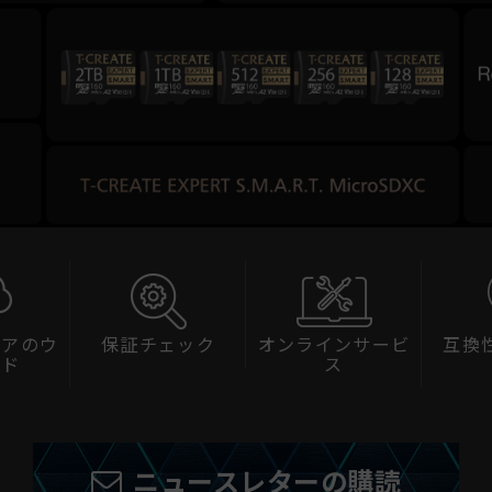
ェアのウ
保証チェック
オンラインサービ
互換
ード
ス
ニュースレターの購読