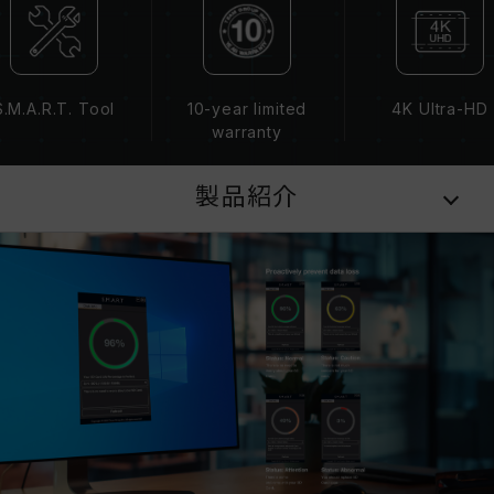
S.M.A.R.T. Tool
10-year limited
4K Ultra-HD
warranty
製品紹介