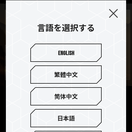
言語を選択する
English
繁體中文
简体中文
クラスV30とA2の要件を満た
し 思いのままに4Kの動画創
作できます
日本語
UHSスピードクラス3 (U3) 及びビデオスピードク