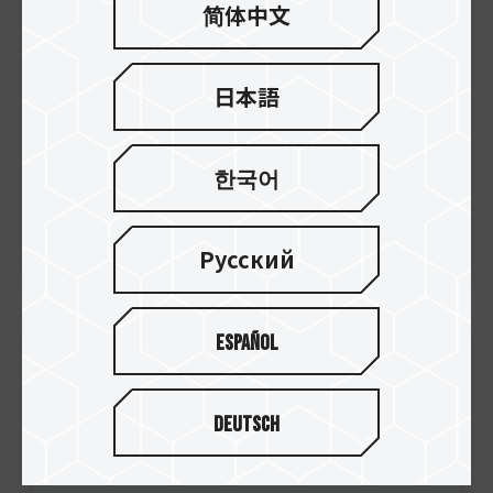
C4シリーズ PCIe 4.0 SSD」を発表
简体中文
日本語
한국어
Русский
Español
03.Oct.2023
T-FORCE XTREEM DDR5 DESKTOPメモリ
Deutsch
ーを発表致します 究極のパフォ
ーマンスを解放し、オーバー...