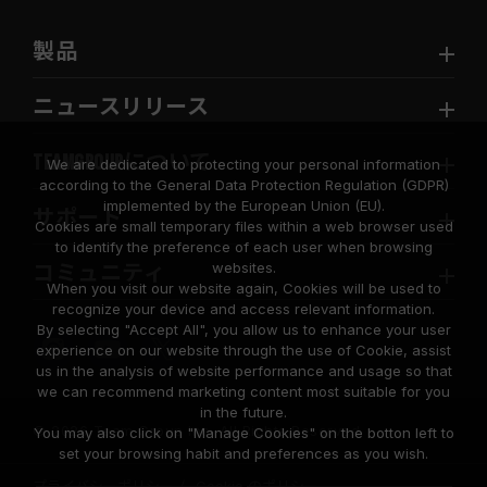
製品
ニュースリリース
TEAMGROUPについて
We are dedicated to protecting your personal information
according to the General Data Protection Regulation (GDPR)
implemented by the European Union (EU).
サポート
Cookies are small temporary files within a web browser used
to identify the preference of each user when browsing
websites.
コミュニティ
When you visit our website again, Cookies will be used to
recognize your device and access relevant information.
By selecting "Accept All", you allow us to enhance your user
experience on our website through the use of Cookie, assist
us in the analysis of website performance and usage so that
we can recommend marketing content most suitable for you
in the future.
© 2026 Team Group Inc. All Rights Reserved.
You may also click on "Manage Cookies" on the botton left to
set your browsing habit and preferences as you wish.
プライバシーポリシー
Cookie のポリシー