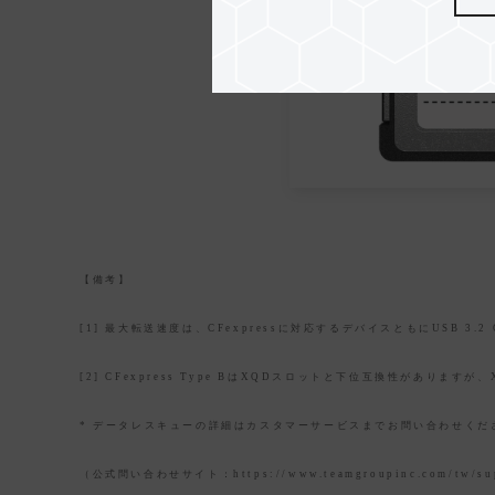
【備考】
[1] 最大転送速度は、CFexpressに対応するデバイスともにUSB 
[2] CFexpress Type BはXQDスロットと下位互換性があり
* データレスキューの詳細はカスタマーサービスまでお問い合わせく
（公式問い合わせサイト：https://www.teamgroupinc.com/tw/su