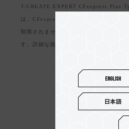
T-CREATE EXPERT CFexpress Pl
は、CFexpress規格のみならず、
[2]
制限されません
。安心な5年保証を提
す。詳細な販売情報については、主なチャ
English
日本語