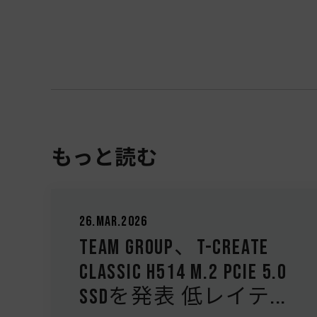
もっと読む
04.Dec.2025
TEAMGROUP PD40ミニ外
付けＳＳＤを発表 軽
量と高速パフォー...