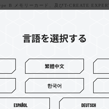
us Type B メモリーカード、及びT-CREATE EXPE
厳密な互換性テストを合格し、XQD規格のカメラや
供致します。保証期間内にデータレスキューサー
言語を選択する
ネルにTEAMGROUPの最新ニュースをご確認
繁體中文
한국어
Español
Deutsch