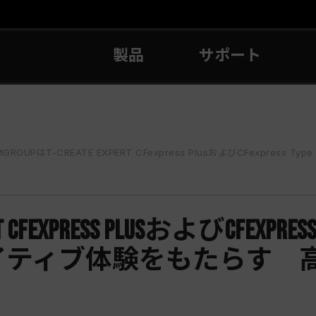
製品
サポート
ROUPはT-CREATE EXPERT CFexpress PlusおよびCFexpress Type Bメモリーカードを発表 新たなクリエ
PERT CFexpress PlusおよびCFe
イティブ体験をもたらす 