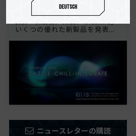
25.May.2023
Deutsch
TEAMGROUP COMPUTEX
2023「DAZZLE．CHILL．INTEGRATE」
いくつの優れた新製品を発表...
ニュースレターの購読