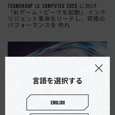
TEAMGROUP は COMPUTEX 2025 に向け
「AI ゲーム・ピークを起動」 インテ
リジェント革命をリードし、究極の
パフォーマンスを 作れ
言語を選択する
29.05.2024
English
TEAMGROUP「Elevate Gaming, Empower