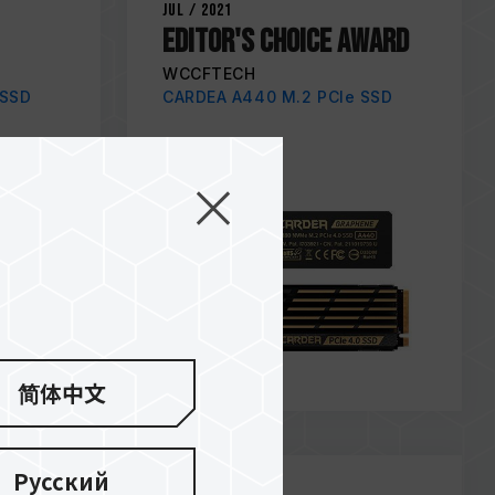
Jul / 2021
Editor's Choice Award
WCCFTECH
 SSD
CARDEA A440 M.2 PCIe SSD
简体中文
Русский