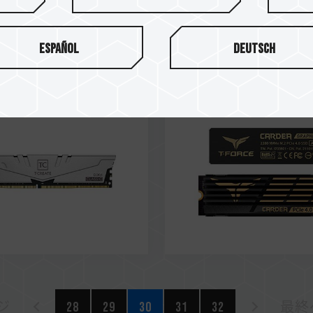
1
Jun / 2021
HAVE
MUST HAVE
MMENDED
RECOMMENDED
Español
Deutsch
TOWN
TWEAKTOWN
C DDR4 DESKTOP
CARDEA A440 M.2 PCIe
Y
ジ
28
29
30
31
32
最終ペ