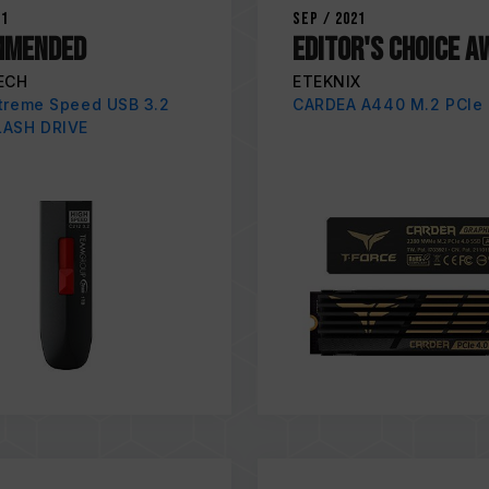
21
Sep / 2021
MMENDED
EDITOR'S CHOICE 
ECH
ETEKNIX
treme Speed USB 3.2
CARDEA A440 M.2 PCIe
LASH DRIVE