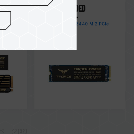
Jun / 2021
RECOMMENDED
HOTHARDWARE
CARDEA ZERO Z440 M.2 PCIe
SSD
 SSD
ージ(32)