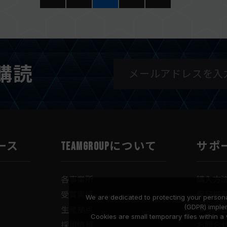
購読
ース
TEAMGROUPについて
サポ
各事業所
購入方
受賞実績
保証概
We are dedicated to protecting your persona
(GDPR) imple
生産拠点
ダウン
Cookies are small temporary files within 
採用情報
お問合