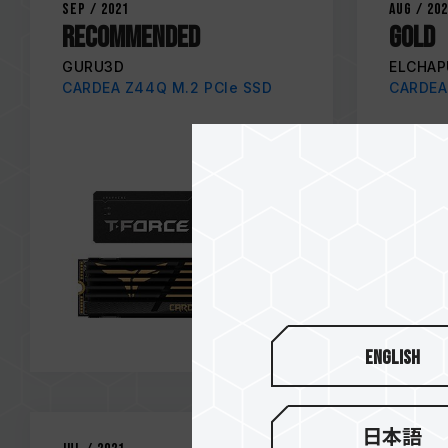
Sep / 2021
Aug / 20
Recommended
GOLD
GURU3D
ELCHAP
CARDEA Z44Q M.2 PCIe SSD
CARDEA 
English
日本語