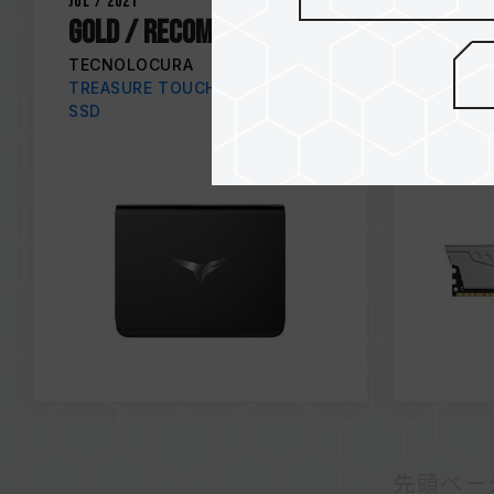
Jul / 2021
Jul / 202
Gold / RECOMMENDED
MUST 
RECO
TECNOLOCURA
TREASURE TOUCH External RGB
TWEAK
SSD
CLASSI
MEMOR
先頭ペー