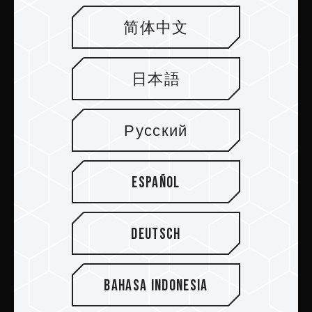
Enviar
简体中文
日本語
PRODUCTOS
Русский
Sala de prensa
Español
Acerca de
SUPPORT
Deutsch
COMMUNITY
Bahasa Indonesia