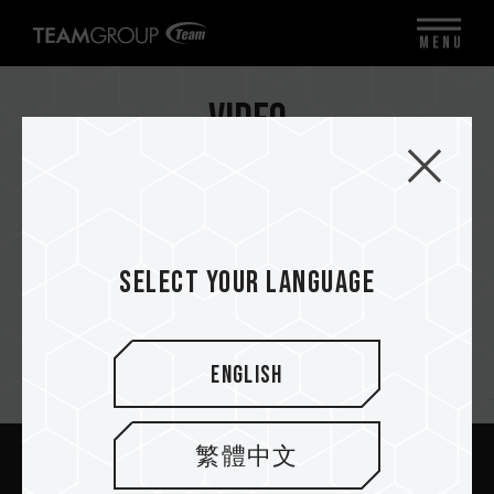
MENU
Video
All categories
Select your language
English
Suscríbete al boletín
繁體中文