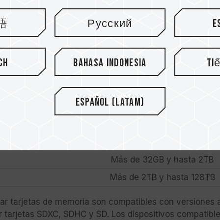
語
Русский
E
ch
Bahasa Indonesia
Ti
ificaciones de capacidad de las tarjetas SD:
Español (Latam)
Capacidad de almacenamien
2GB y menos
Más de 2GB y hasta 32GB
Más de 32GB y hasta 2TB
Más de 2TB y hasta 128TB
r tarjetas de memoria son compatibles con versiones ant
 tarjetas SDXC, SDHC y SD. Los dispositivos compatible