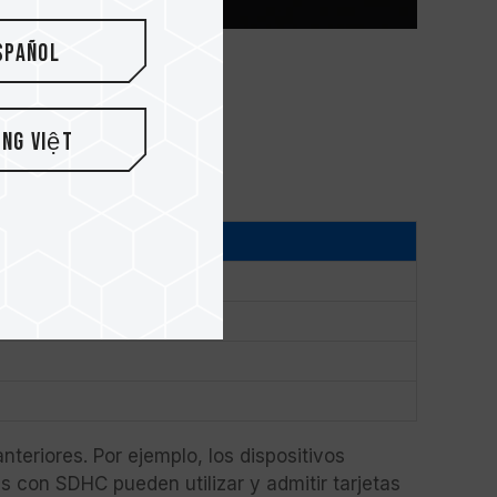
spañol
ếng Việt
to
eriores. Por ejemplo, los dispositivos
s con SDHC pueden utilizar y admitir tarjetas