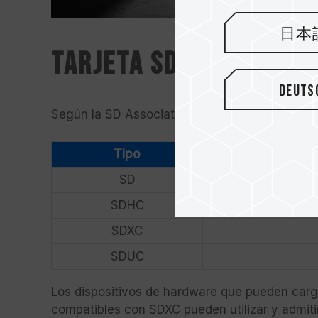
日本
Tarjeta SD
Deuts
Según la SD Association, existen cuatro espec
Tipo
SD
SDHC
SDXC
SDUC
Los dispositivos de hardware que pueden carga
compatibles con SDXC pueden utilizar y admitir