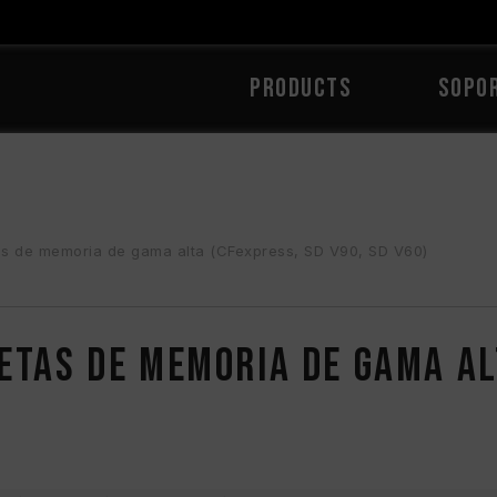
PRODUCTS
Sopo
as de memoria de gama alta (CFexpress, SD V90, SD V60)
etas de memoria de gama al