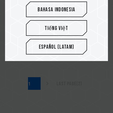
Bahasa Indonesia
2022/04
Build No Limits - Concurso de
setups de PC de escritorio 2022
Tiếng Việt
Más
Español (Latam)
Last page(2)