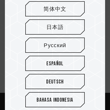
简体中文
2021/03
SORTEO
日本語
Más
Русский
Español
Deutsch
Suscríbete al boletín
Bahasa Indonesia