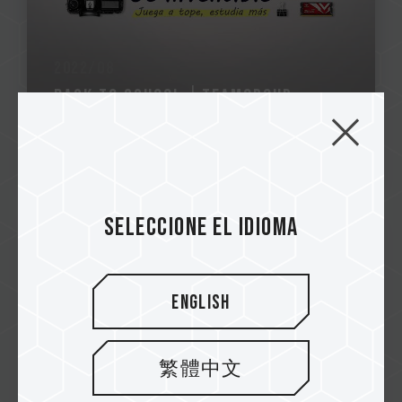
2022/08
Back to school │TEAMGROUP
Más
Seleccione el idioma
English
繁體中文