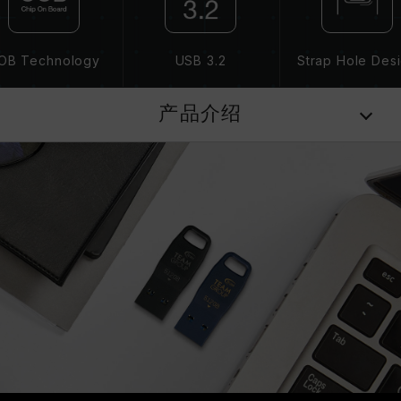
OB Technology
USB 3.2
Strap Hole Des
产品介绍