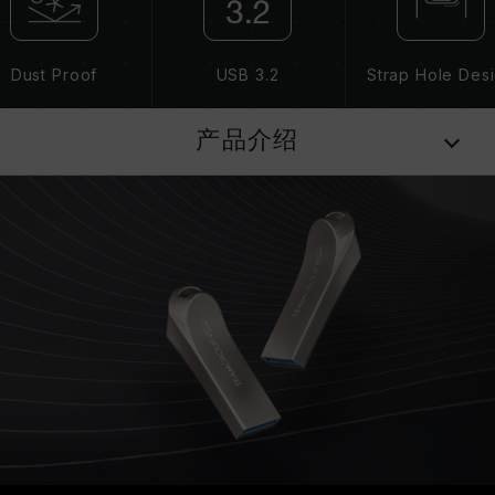
Dust Proof
USB 3.2
Strap Hole Des
产品介绍