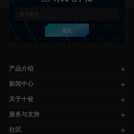
提交
产品介绍
新闻中心
关于十铨
服务与支持
社区