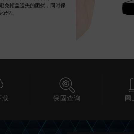
避免帽盖遗失的困扰，同时保
美记忆。
下载
保固查询
网