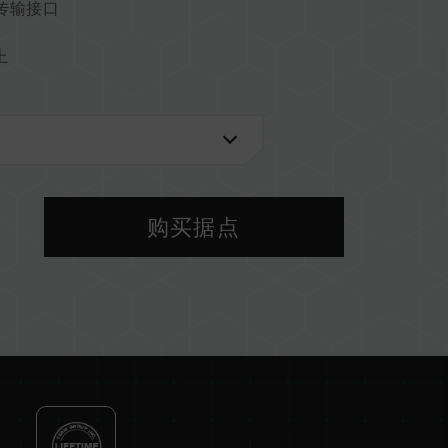
1) 传输接口
上
口
购买据点