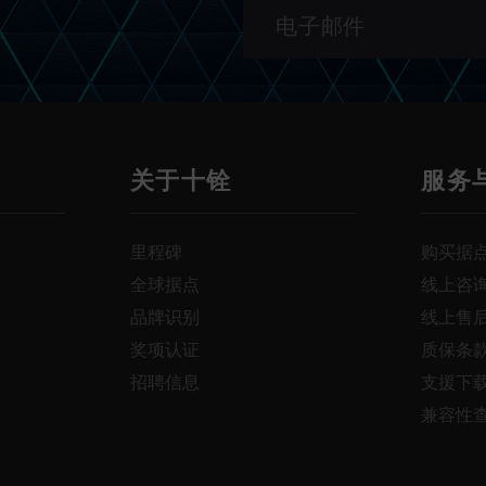
关于十铨
服务
里程碑
购买据
全球据点
线上咨
品牌识别
线上售
奖项认证
质保条
招聘信息
支援下
兼容性