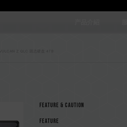
产品介紹
VULCAN Z QLC 固态硬盘 4TB
Feature & CAUTION
FEATURE