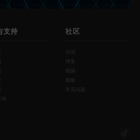
与支持
社区
点
活动
询
博客
后
视频
款
相册
载
常见问题
查询