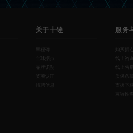
关于十铨
服务
里程碑
购买据
全球据点
线上咨
品牌识别
线上售
奖项认证
质保条
招聘信息
支援下
兼容性