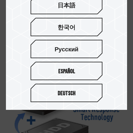
日本語
한국어
高速传输 高兼容性 高容量
MS30 M.2 SATA 固态硬盘采用新一代 SATA III
6Gb/s 传输接口，拥有绝佳的传输效率及兼容性。
Русский
容量更是提升至 2TB SSD，以满足各式主板、笔
电、行动装置及嵌入式设备开发的规格需求。
Español
Deutsch