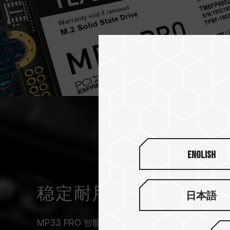
English
稳定耐用 - 不只快还更
日本語
MP33 PRO 智能算法管理机制，可帮助确保运