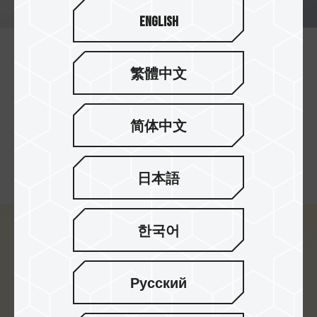
English
至今唯一真正让你安心的创作
繁體中文
者 SSD
创作者最珍贵的作品，需要真正耐用的 SSD 来守
简体中文
护。最强悍的 TBW 值带来惊人的每日可写入量，创
作者不需担心硬盘使用过度，是你安心创作的唯一
选择。
日本語
한국어
Русский