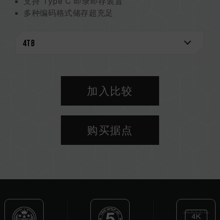
支持 Type C 即录即存装置
多种编码格式储存超充足
CNC 切削工艺 铝合金散热更安心
IP67 防护认证
低碳包装 使用超过 95% 纸材
石墨烯散热专利技术
台湾地区新型专利（证书号：M625132）
支架用螺丝孔专利
加入比较
台湾地区新型专利（证书号：M653609）
存储装置外观设计专利
台湾地区設計專利（证书号：D231763）
购买据点
美国設計專利（证书号：US D1112206）