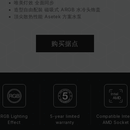
唯美灯效 全面同步
造型自由配裝 磁吸式 ARGB 水冷头饰盖
頂尖散热性能 Asetek 方案水泵
高风压 ARGB PWM 风扇
紧密排列水道 铝制水冷排
一体式简单安裝 轻松获得水冷散热
购买据点
环保标兵 守护地球 共建绿色家园
RGB Lighting
5-year limited
Compatible Inte
Effect
warranty
AMD Socket