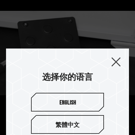
选择你的语言
English
轻松锁上 便利安装
只要符合 2.5" SATA 固盘标准螺丝孔位，都能轻松
繁體中文
锁上支架，免去繁琐的安装过程，快捷又方便。