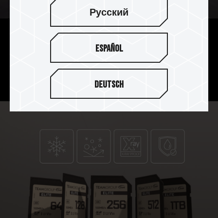
Русский
高效传输 回忆记录
Español
每秒快速读取高达 100MB 及读取 50MB 的传输能
力，让您捕捉每一幕精彩回忆。
Deutsch