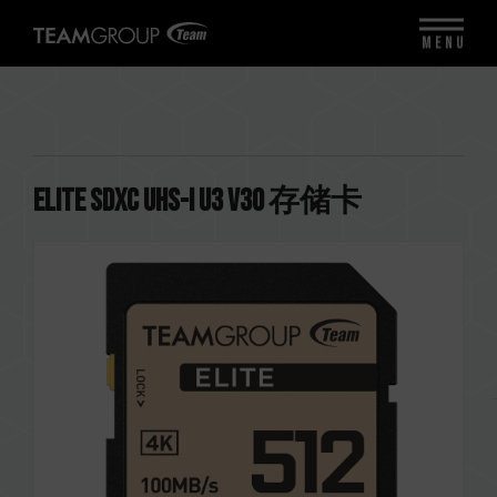
MENU
ELITE SDXC UHS-I U3 V30 存储卡