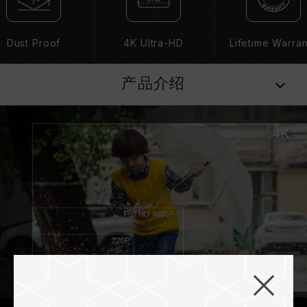
Dust Proof
4K Ultra-HD
Lifetime Warra
产品介绍