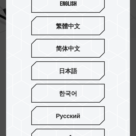
English
繁體中文
简体中文
支持 A2 / U3 / V30 标准
支持应用效能等级 A2
标准
强化应用程序加载速
日本語
度，行动使用超方便；
符合 SD 协会发布之 UHS 速度等级3
（U3）
与影片
速度等级 V30
标准
规格，
한국어
一网打尽无论 1080p 、 4K 甚至更高分辨率画面拍
摄。
Русский