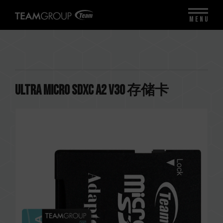
MENU
ULTRA Micro SDXC A2 V30 存储卡