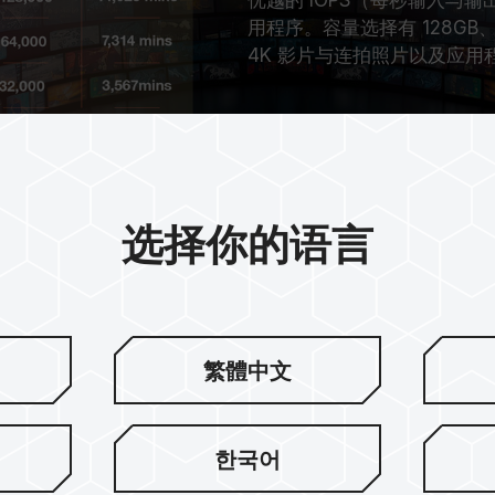
用程序。容量选择有 128GB、2
4K 影片与连拍照片以及应
选择你的语言
繁體中文
整守护
한국어