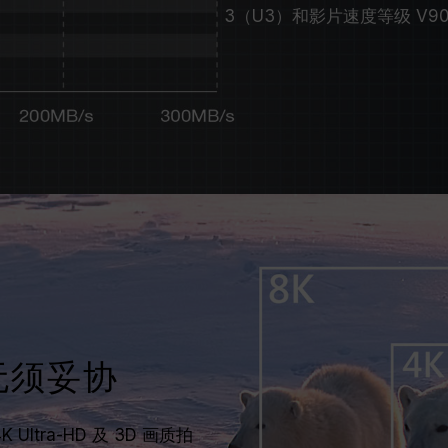
3（U3）和影片速度等级 V
面无须妥协
tra-HD 及 3D 画质拍