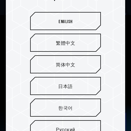
English
Предустановленное
решение контроллера для
繁體中文
оптимального качества
A440 Lite оснащен чипом контроллера PHISON
简体中文
PS5027-E27T и 3D TLC NAND. Благодаря
предустановленному решению контроллера
PHISON обеспечивается наиболее стабильное
日本語
качество SSD.
한국어
Русский