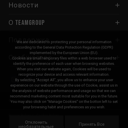
Новости
О TEAMGROUP
Поддержка
We are dedicated to protecting your personal information
according to the General Data Protection Regulation (GDPR)
implemented by the European Union (EU).
Сообщество
Cookies are small temporary files within a web browser used to
identify the preference of each user when browsing websites.
When you visit our website again, Cookies will be used to
recognize your device and access relevant information.
By selecting "Accept All", you allow us to enhance your user
experience on our website through the use of Cookie, assist us in
the analysis of website performance and usage so that we can
recommend marketing content most suitable for you in the future.
© 2026 Team Group Inc. All Rights Reserved.
You may also click on "Manage Cookies" on the botton left to set
your browsing habit and preferences as you wish.
Privacy Policy
Cookie Policy
Отклонить
United
Принять Все
Локация
необязательные