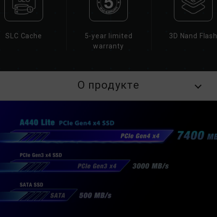
S.M.A.R.T.
Номер патента на изобретение Тайваня:
I751753
SLC Cache
5-year limited
3D Nand Flas
warranty
О продукте