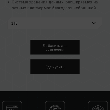
Система хранения данных, расширяемая на
разных платформах благодаря небольшой
толщине для простоты установки
Предустановленное решение контроллера
для оптимального качества
Оптимизированная производительность
обеспечивает надежность и длительный
срок службы
Добавить для
Система мониторинга S.M.A.R.T.
сравнения
Создан с заботой об экологичности и
сохранении окружающей среды
Запатентованный графеновый радиатор
Где купить
Номер патента на изобретение США:
US11051392B2
Номер патента на изобретение Тайваня:
I703921
Номер патента на полезную модель Китая:
CN 211019739 U
Запатентованное программное обеспечение