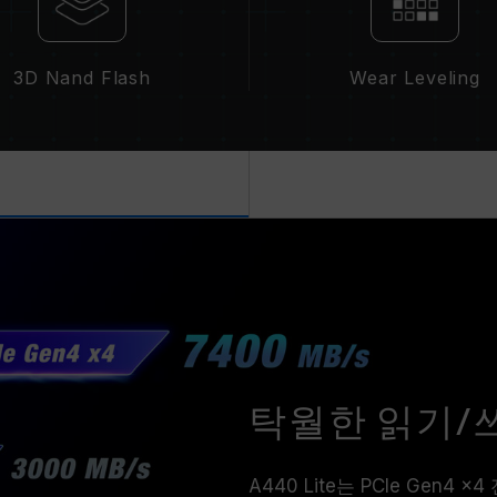
3D Nand Flash
Wear Leveling
탁월한 읽기/
A440 Lite는 PCIe Gen4