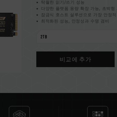
탁월한 읽기/쓰기 성능
다양한 플랫폼 용량 확장 가능, 초박형
잠금식 호스트 설루션으로 가장 안정적
최적화된 성능, 안정성과 수명 겸비
스마트 건강 모니터링 지킴이
지구 지킴이, 환경 보호를 위한 실천
특허 그래핀 방열판
미국 발명특허 (No.: US11051392B2)
대만 발명특허 (No.: I703921)
중국 실용 특허 (No.: CN 211019739 
비교에 추가
S.M.A.R.T. 특허 소프트웨어
대만 발명 특허 (No.: I751753)