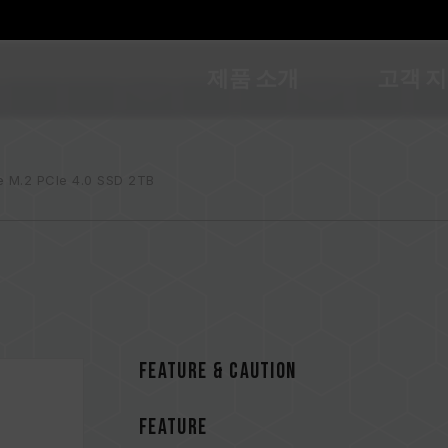
제품 소개
고객 
e M.2 PCIe 4.0 SSD 2TB
FEATURE & CAUTION
FEATURE