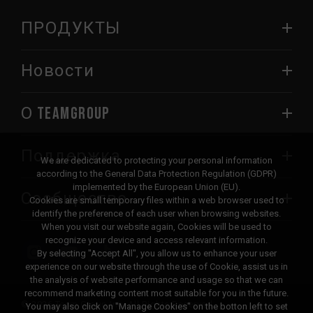
ПРОДУКТЫ
Новости
О TEAMGROUP
Поддержка
We are dedicated to protecting your personal information
according to the General Data Protection Regulation (GDPR)
implemented by the European Union (EU).
Сообщество
Cookies are small temporary files within a web browser used to
identify the preference of each user when browsing websites.
When you visit our website again, Cookies will be used to
recognize your device and access relevant information.
By selecting "Accept All", you allow us to enhance your user
experience on our website through the use of Cookie, assist us in
the analysis of website performance and usage so that we can
recommend marketing content most suitable for you in the future.
© 2026 Team Group Inc. All Rights Reserved.
You may also click on "Manage Cookies" on the botton left to set