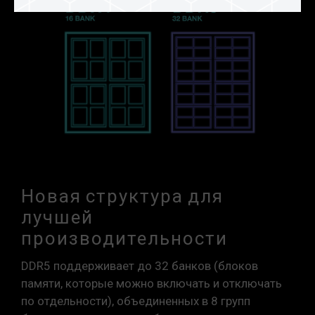
Новая структура для
лучшей
производительности
DDR5 поддерживает до 32 банков (блоков
памяти, которые можно включать и отключать
по отдельности), объединенных в 8 групп