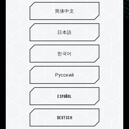
简体中文
Поддержка встроенной
日本語
функция ECC для повышения
стабильности системы
한국어
Модуль памяти TEAMGROUP ELITE SO-DIMM
DDR5 оснащен встроенной функцией ECC,
Русский
которая самостоятельно исправляет ошибки
ячеек памяти DRAM, что обеспечивает
стабильность систем DRAM, использующих
Español
DDR5.
Deutsch