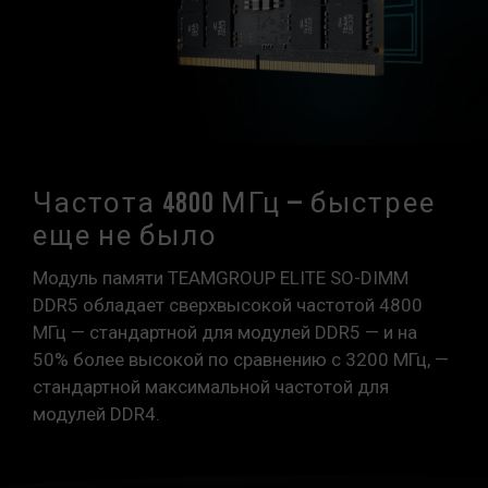
противном случае память может не достичь
заявленной частоты разгона.
Модули памяти TEAMGROUP тестируются в
условиях нормального напряжения. При
возникновении проблем, связанных с
неисправностями процессора или
материнской платы, обратитесь в
Частота 4800 МГц — быстрее
соответствующую службу послепродажного
обслуживания производителя процессора
еще не было
или материнской платы.
Модуль памяти TEAMGROUP ELITE SO-DIMM
DDR5 обладает сверхвысокой частотой 4800
МГц — стандартной для модулей DDR5 — и на
50% более высокой по сравнению с 3200 МГц, —
стандартной максимальной частотой для
модулей DDR4.