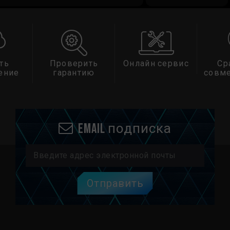
ть
Проверить
Онлайн сервис
Ср
ение
гарантию
совм
Email подписка
Отправить