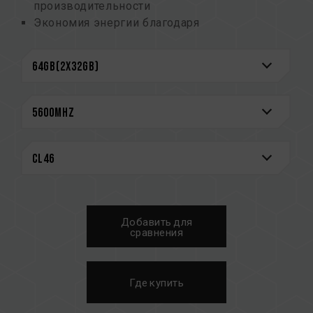
производительности
Экономия энергии благодаря
энергоэффективному рабочему напряжению
1,1 В
Поддержка встроенной функция ECC для
повышения стабильности системы
Увеличенная емкость для эффективной
работы в многозадачном режиме
Гарантия на весь срок эксплуатации для
максимальной защиты
CAUTION
См. полный список совместимых платформ в
Добавить для
разделе
«Запрос совместимости»
.
сравнения
Перед покупкой изделий памяти
ознакомьтесь со списком совместимости
QVL, предоставленным производителем
Где купить
материнской платы.