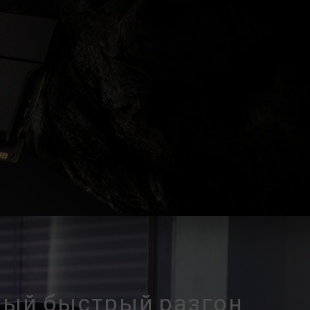
плата и процессор поддерживают
а (XMP 3.0 / EXPO); в противном случае
й частоты разгона.
ются в условиях нормального напряжения.
нных с неисправностями процессора или
 соответствующую службу послепродажного
ссора или материнской платы.
ый быстрый разгон