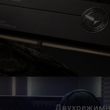
Убедитесь, что ваши материнская 
соответствующие технологии разгон
память может не достичь заявленно
Модули памяти TEAMGROUP тестиру
При возникновении проблем, связа
материнской платы, обратитесь в
обслуживания производителя проце
Двухрежимн