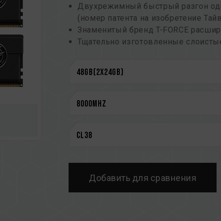
Двухрежимный быстрый разгон о
(номер патента на изобретение Тайв
Знаменитый бренд T-FORCE расшир
Тщательно изготовленные слоистые
высококачественного алюминия с 
отвода тепла
Прочный радиатор толщиной 2 мм д
Высококачественная ИС по запатен
Интегральная схема управления пи
использования энергии
On-Die ECC для повышения стабил
Гарантия на весь срок службы
CAUTION
См. полный список совместимых п
Добавить для сравнения
Перед покупкой изделий памяти оз
предоставленным производителем 
Не смешивайте модули памяти с ра