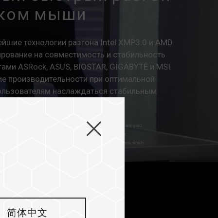
ком мыши
йшие технологии разгона Intel XMP3.0 и AMD
ирование на совместимость и стабильность
ами ASRock, ASUS, BIOSTAR, GIGABYTE и MSI.
е производительности при оптимальной
ользователям наслаждаться стабильным
tel и AMD одним щелчком мыши.
简体中文