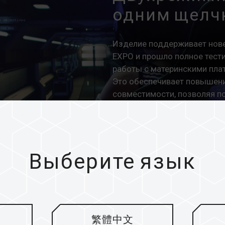
одним щелч
Изделие поддерживает нове
EXPO и прошло полное тест
работы с материнскими плат
Это обеспечивает повышени
совместимости, позволяя п
разгоном на платформах In
Выберите язык
繁體中文