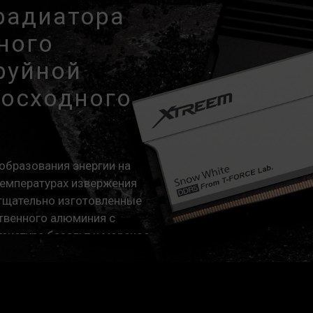
радиатора
ного
руйной
восходного
образования энергии на
температурах извержения
 тщательно изготовленные
твенного алюминия с
екстуре базальт и морское
 возможности рассеивания
T-FORCE, подтверждающий