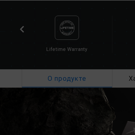
cation
Lifetime Warranty
О продукте
Х