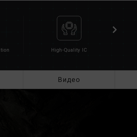
дый комплект памяти проходит тестирование
ых комплектов может привести к
бою при загрузке.
 памяти процессора (IMC) и текущая версия
иять на рабочую частоту памяти.
ти зависит от настроек BIOS системы, а
платы и процессора.
tion
High-Quality IC
) не включены, память будет работать на
т JEDEC), например DDR5-4800 (или ниже).
кт изделия.
чены пользователем вручную. Некоторые
Видео
ать указанной частоты, поскольку
сит от настроек системы.
оек XMP 3.0 / EXPO) не является частью
на стабильность системы. Если разгон
, вернитесь к настройкам BIOS по
является максимально достижимой частотой.
стичь.