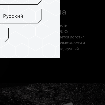
ренд T-FORCE
ределы разгона
Русский
озможностям T-FORCE LAB в области
, новая память T-FORCE XTREEM DDR5
ел памяти DDR5. На изделии имеется логотип
имволизирует исключительные возможности и
ные показатели. Это, безусловно, лучший
згона.