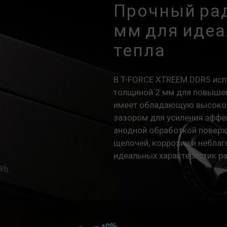
Прочный рад
мм для идеа
тепла
В T-FORCE XTREEM DDR5 исп
толщиной 2 мм для повышен
имеет обладающую высокой
зазором для усиления эффек
анодной обработкой поверх
щелочей, коррозии и небла
идеальных характеристик ра