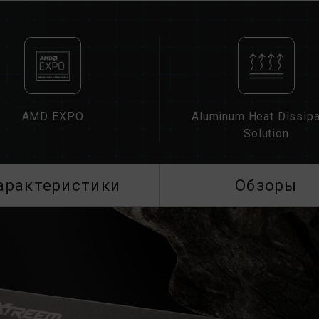
различных марок или моделей. Каж
на совместимость. Смешение разн
нестабильной работе системы или с
Техническое состояние контроллера
BIOS материнской платы могут повл
Окончательная рабочая частота памя
также совместимости материнской 
AMD EXPO
Aluminum Heat Dissipa
Если XMP 3.0 (Intel) или EXPO (AMD
Solution
частоте SPD по умолчанию (стандар
Это нормальное явление, а не дефе
XMP 3.0 / EXPO должны быть вклю
арактеристики
Обзоры
материнские платы могут не достиг
окончательная рабочая частота зави
Разгон (например, включение настр
стандарта JEDEC и может повлиять 
приведет к нестабильности системы
умолчанию.
Указанная частота модуля памяти 
Однако не все системы могут ее до