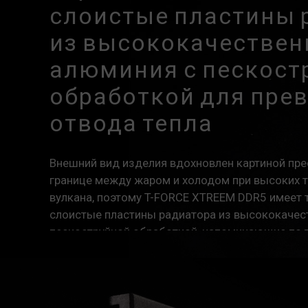
слоистые пластины 
из высококачествен
алюминия с пескост
обработкой для пре
отвода тепла
Внешний вид изделия вдохновлен картиной пре
границе между жаром и холодом при высоких 
вулкана, поэтому T-FORCE XTREEM DDR5 имеет
слоистые пластины радиатора из высококачес
пескоструйной обработкой, напоминающие по т
побережье и обеспечивающие исключительные
тепла. На поверхности выгравирован логотип 
отличные показатели.