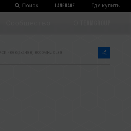
Поиск
LANGUAGE
Где купить
Сообщество
О TEAMGROUP
CK 48GB(2x24GB) 8000MHz CL38