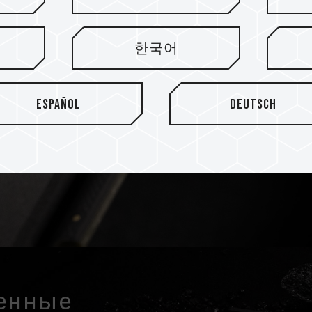
Знаменитый б
расширяет п
한국어
Благодаря превосходным в
исследований и разработок
Español
Deutsch
превосходит частотный пред
бренда T-FORCE, который с
демонстрирует непревзойден
выбор среди изделий для ра
енные