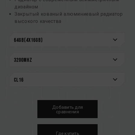
дизайном
Закрытый кованый алюминиевый радиатор
высокого качества
Тщательно отобранные высококачественные
чипы
Сверхнизкое рабочее напряжение 1,2–1,4 В
Поддержка технологии моментального
оверклокинга Intel XMP 2.0
Входит в список QVL, одобренный
основными производителями материнских
плат на рынке
Пожизненная гарантия
CAUTION
Добавить для
См. полный список совместимых платформ в
сравнения
разделе
«Запрос совместимости»
.
Перед покупкой изделий памяти
ознакомьтесь со списком совместимости
Где купить