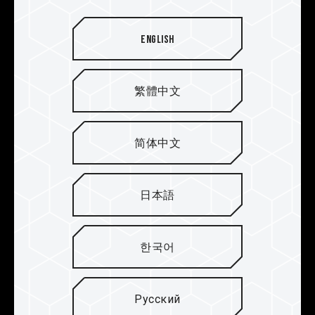
English
Корпус с рифлением и
элегантный двухцветный
дизайн
繁體中文
Компания TEAMGROUP разработала радиатор с
совершенно новой концепцией внешнего
简体中文
дизайна. Устройство отличается двухцветным
асимметричным дизайном, подчеркивающим
уникальный стиль модели VULCAN.
日本語
Пользователи могут выбрать яркую красно-
черную или более нейтральную черно-серую
модель.
한국어
Русский