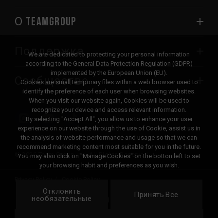
О TEAMGROUP
Поддержка
We are dedicated to protecting your personal information
according to the General Data Protection Regulation (GDPR)
implemented by the European Union (EU).
Сообщество
Cookies are small temporary files within a web browser used to
identify the preference of each user when browsing websites.
When you visit our website again, Cookies will be used to
recognize your device and access relevant information.
By selecting "Accept All", you allow us to enhance your user
experience on our website through the use of Cookie, assist us in
the analysis of website performance and usage so that we can
recommend marketing content most suitable for you in the future.
© 2026 Team Group Inc. All Rights Reserved.
You may also click on "Manage Cookies" on the botton left to set
your browsing habit and preferences as you wish.
Privacy Policy
Cookie Policy
Отклонить
United
Принять Все
Локация
необязательные
States