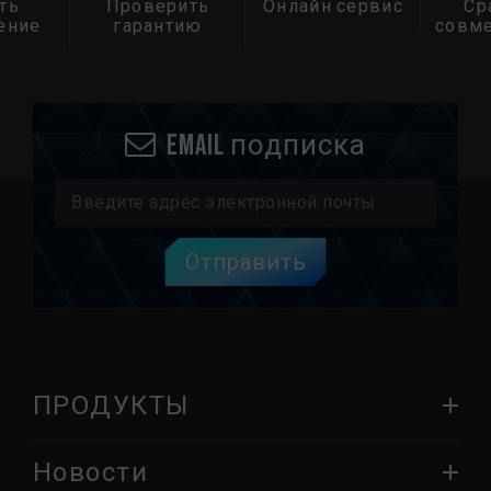
ть
Проверить
Онлайн сервис
Ср
ение
гарантию
совм
Email подписка
Отправить
ПРОДУКТЫ
Новости