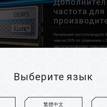
Дополнител
частота дл
производит
Начальная частота модуля 
чем на 50% по сравнению с 
частота позволяет повысит
Выберите язык
гурация
繁體中文