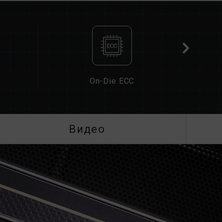
иять на рабочую частоту памяти.
ти зависит от настроек BIOS системы, а
платы и процессора.
) не включены, память будет работать на
т JEDEC), например DDR5-4800 (или ниже).
кт изделия.
чены пользователем вручную. Некоторые
On-Die ECC
ать указанной частоты, поскольку
сит от настроек системы.
оек XMP 3.0 / EXPO) не является частью
на стабильность системы. Если разгон
Видео
, вернитесь к настройкам BIOS по
является максимально достижимой частотой.
стичь.
плата и процессор поддерживают
а (XMP 3.0 / EXPO); в противном случае
й частоты разгона.
ются в условиях нормального напряжения.