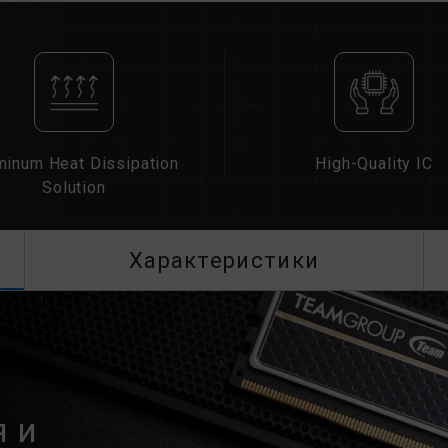
BIOS материнской платы могут повл
Окончательная рабочая частота памя
также совместимости материнской 
Если XMP 3.0 (Intel) или EXPO (AMD
частоте SPD по умолчанию (стандар
Это нормальное явление, а не дефе
XMP 3.0 / EXPO должны быть вклю
minum Heat Dissipation
High-Quality IC
материнские платы могут не достиг
Solution
окончательная рабочая частота зави
Разгон (например, включение настр
стандарта JEDEC и может повлиять 
Характеристики
приведет к нестабильности системы
умолчанию.
Указанная частота модуля памяти 
Однако не все системы могут ее до
Убедитесь, что ваши материнская 
соответствующие технологии разгон
память может не достичь заявленно
 и
Модули памяти TEAMGROUP тестиру