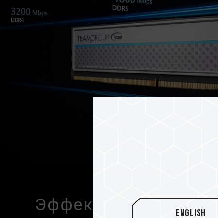
Эффективная конфи
English