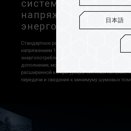
системы питания с 
напряжением для с
日本語
энергопотребления
Стандартное рабочее напряжение DDR5 составл
напряжением 1,2 В, необходимым для DDR4, чт
энергопотребление блоков полосы пропускания 
дополнение, модуль DDR5 оснащен микросхемо
расширенной конфигурации системы питания, 
передачи и сведения к минимуму шумовых пом