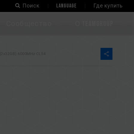
Поиск
LANGUAGE
Где купить
Сообщество
О TEAMGROUP
(2x32GB) 6000MHz CL54