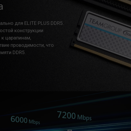
а
При возникновении проблем, связа
материнской платы, обратитесь в
обслуживания производителя проце
ально для ELITE PLUS DDR5.
остой конструкции
 к царапинам,
твие проводимости, что
мяти DDR5.