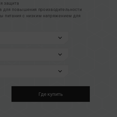
яя защита
та для повышения производительности
ы питания с низким напряжением для
мощью различных вариантов обновления
исключительной эффективностью доступа
ия стабильности передачи данных
 систем Intel и AMD
латформ в разделе
«Запрос совместимости»
.
накомьтесь со списком совместимости QVL,
материнской платы.
зной емкостью или частотой, а также
дый комплект памяти проходит тестирование
Где купить
ых комплектов может привести к
бою при загрузке.
 памяти процессора (IMC) и текущая версия