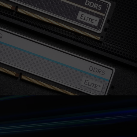
нных с неисправностями процессора или
 соответствующую службу послепродажного
ссора или материнской платы.