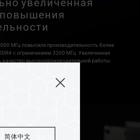
ьно увеличенная
я повышения
ельности
6000 МГц повысила производительность более
DDR4 с ограничением 3200 МГц. Увеличенная
ь качество высокопроизводительной работы.
简体中文