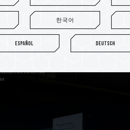
низким
нижения
한국어
яет 1,1 В по сравнению с
Español
Deutsch
о снижает
и нагрузку на компьютер. В
й управления питанием для
повышения качества
ех.