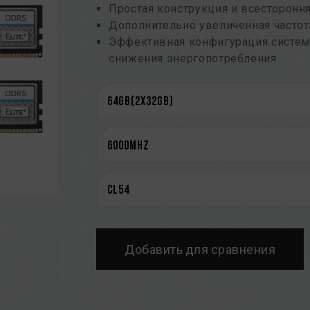
Простая конструкция и всесторонн
Дополнительно увеличенная часто
Эффективная конфигурация систем
снижения энергопотребления
Повышение предела емкости с по
Оптимизированная конструкция с 
Механизм On-Die ECC для повышен
Совместимость с платформами DDR5
CAUTION
См. полный список совместимых п
Перед покупкой изделий памяти оз
предоставленным производителем 
Не смешивайте модули памяти с ра
различных марок или моделей. Каж
Добавить для сравнения
на совместимость. Смешение разн
нестабильной работе системы или с
Техническое состояние контроллера