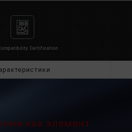
мер DDR4-2100/2400 (или ниже). Это
зделия.
ользователем вручную. Некоторые
ать указанной частоты, поскольку
сит от настроек системы.
оек XMP 2.0) не является частью стандарта
ность системы. Если разгон приведет к
ompatibility Certification
ь к настройкам BIOS по умолчанию.
является максимально достижимой частотой.
стичь.
арактеристики
плата и процессор поддерживают
а (XMP 2.0); в противном случае память
ты разгона.
ются в условиях нормального напряжения.
нных с неисправностями процессора или
 соответствующую службу послепродажного
ссора или материнской платы.
лнии как элемент