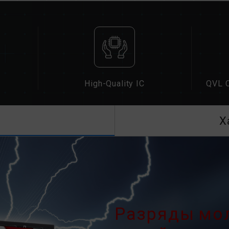
умолчанию (стандарт JEDEC), напри
нормальное явление, а не дефект и
XMP 2.0 должны быть включены п
материнские платы могут не достиг
окончательная рабочая частота зави
Разгон (например, включение настр
JEDEC и может повлиять на стабиль
High-Quality IC
QVL C
нестабильности системы, вернитес
Указанная частота модуля памяти 
Однако не все системы могут ее до
Х
Убедитесь, что ваши материнская 
соответствующие технологии разгон
может не достичь заявленной часто
Модули памяти TEAMGROUP тестиру
При возникновении проблем, связа
материнской платы, обратитесь в
обслуживания производителя проце
Разряды мо