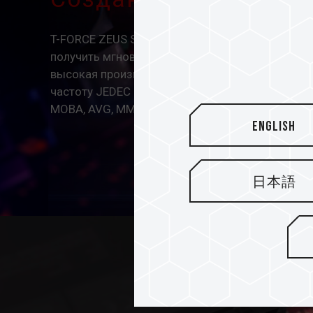
T-FORCE ZEUS SO-DIMM DDR4 — лучший выбор д
получить мгновенный прирост производительно
высокая производительность, которая подде
частоту JEDEC 3200 МГц, позволяют полностью
MOBA, AVG, MMORPG и RTS.
English
日本語