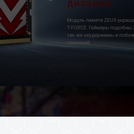
дизайна
Модуль памяти ZEUS украше
T-FORCE. Геймеры подобны 
так же неудержимы и побеж
сражений.