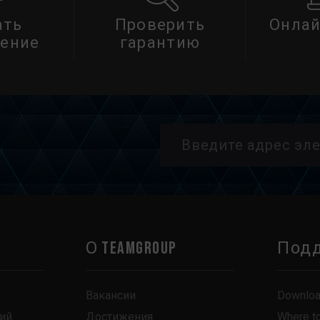
ать
Проверить
Онлай
ение
гарантию
О TEAMGROUP
Под
Вакансии
Downlo
ий
Достижения
Where t