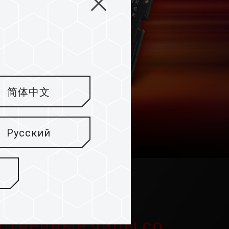
简体中文
Русский
ственные чипы со