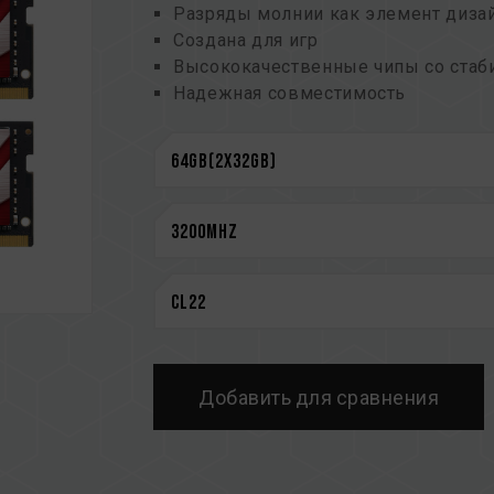
Разряды молнии как элемент диза
Создана для игр
Высококачественные чипы со стаб
Надежная совместимость
CAUTION
См. полный список совместимых п
Перед покупкой изделий памяти оз
предоставленным производителем 
Не смешивайте модули памяти с ра
различных марок или моделей. Каж
на совместимость. Смешение разн
нестабильной работе системы или с
Техническое состояние контроллера
BIOS материнской платы могут повл
Добавить для сравнения
Окончательная рабочая частота памя
также совместимости материнской 
Если XMP 2.0 (Intel) не включены, 