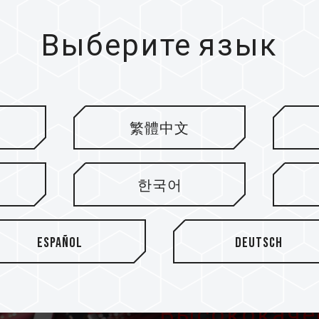
Выберите язык
ля геймеров, которые хотят
сти. Объем до 32 ГБ и
рживает самую высокую
 наслаждаться игрой в
繁體中文
한국어
Español
Deutsch
Высококаче