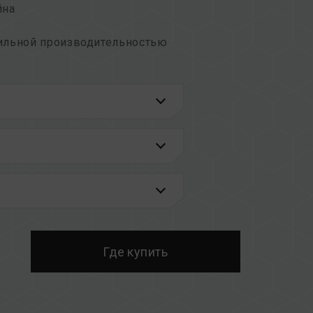
йна
ильной производительностью
латформ в разделе
«Запрос совместимости»
.
накомьтесь со списком совместимости QVL,
материнской платы.
зной емкостью или частотой, а также
дый комплект памяти проходит тестирование
ых комплектов может привести к
бою при загрузке.
 памяти процессора (IMC) и текущая версия
иять на рабочую частоту памяти.
Где купить
ти зависит от настроек BIOS системы, а
платы и процессора.
память будет работать на частоте SPD по