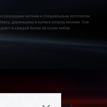
н разрядами молнии и специальным логотипом
Зевсу, держащему в кулаке разряд молнии. Они
дают в каждой битве на полях кибер-