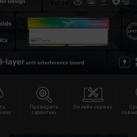
ть
Проверить
Онлайн сервис
Ср
ение
гарантию
совм