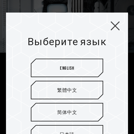
Выберите язык
Лучший выбор для сборок в
English
белой тематике
Белоснежная память XTREEM ARGB DDR5 WHITE
繁體中文
с эффектом полярного сияния идеально
подходит для различных сборок в белой
тематике. ARGB-подсветка и белизна создают
简体中文
неповторимый внешний вид, благодаря чему
игровой компьютер приобретает уникальный