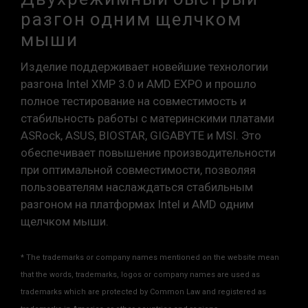
неисправностями процессора или
разгон одним щелчком
материнской платы, обратитесь в
мыши
соответствующую службу послепродажного
обслуживания производителя процессора
Изделие поддерживает новейшие технологии
или материнской платы.
разгона Intel XMP 3.0 и AMD EXPO и прошло
полное тестирование на совместимость и
стабильность работы с материнскими платами
ASRock, ASUS, BIOSTAR, GIGABYTE и MSI. Это
обеспечивает повышение производительности
при оптимальной совместимости, позволяя
пользователям наслаждаться стабильным
разгоном на платформах Intel и AMD одним
щелчком мыши.
* The trademarks or company names mentioned on the website mean
that the words, trademarks, logos or company names are used as
trademarks which are protected by Common Law and registered as