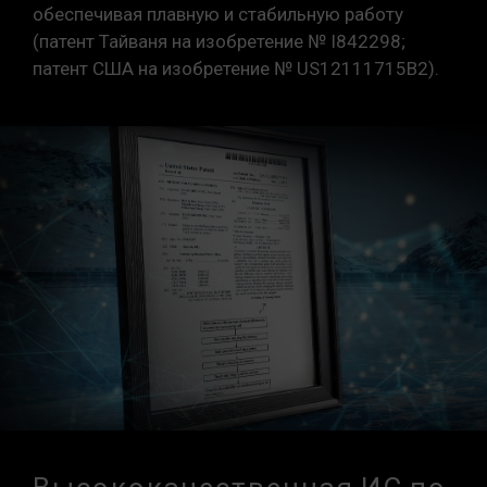
обеспечивая плавную и стабильную работу
(патент Тайваня на изобретение № I842298;
патент США на изобретение № US12111715B2
).