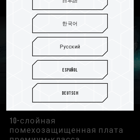
дизайн в стильной белой тематике.
日本語
한국어
Русский
Español
Deutsch
10-слойная
помехозащищенная плата
премиум-класса