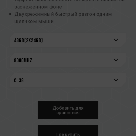
заснеженном фоне
Двухрежимный быстрый разгон одним
щелчком мыши
(номер патента на изобретение Тайваня:
I914103)
Радиатор толщиной 2 мм с прецизионной
обработкой на станке с ЧПУ для лучшего
рассеивания тепла
Лучший выбор для сборок в белой тематике
10-слойная помехозащищенная плата
премиум-класса
Улучшенная конструкция для рассеивания
тепла PMIC
Патент на инновационную структуру схемы
Добавить для
снижает энергопотребление и
сравнения
тепловыделение(патент Тайваня на
изобретение № I842298; патент США на
изобретение № US12111715B2)
Где купить