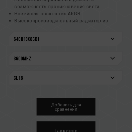
возможность проникновения света
Новейшая технология ARGB
Высокопроизводительный радиатор из
алюминиевого сплава
Поддержка материнских плат Intel и AMD
Тщательно отобранные высококачественные
чипы
Поддержка O.C. Profile
Тайваньский патент на изобретение (номер:
I703920)
Chinese Utility Patent (number: CN 210039639
U)
CAUTION
Добавить для
См. полный список совместимых платформ в
сравнения
разделе
«Запрос совместимости»
.
Перед покупкой изделий памяти
ознакомьтесь со списком совместимости
Где купить