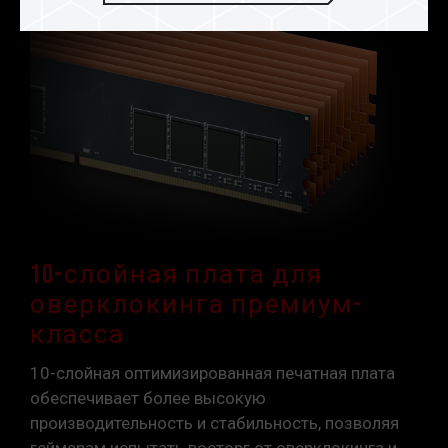
10-слойная плата для
оверклокинга премиум-
класса
10-слойная оптимизированная печатная плата
обеспечивает более высокую
производительность и стабильность, позволяя
геймерам испытать восторг от оверклокинга и