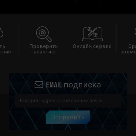
Проверить
Онлайн сервис
Сравнить
гарантию
совместимость
Email подписка
Отправить