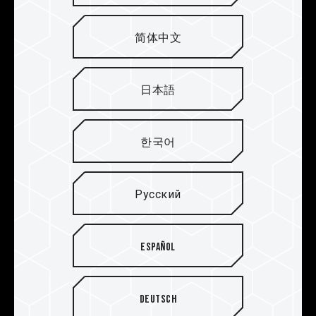
简体中文
Тщательно подобранные
чипы, Надежность и
日本語
долговечность
Чип, изготовленный для модуля игровой памяти
한국어
TEAMGROUP T-FORCE XTREEM ARGB DDR4 от
TEAMGROUP, выбирается путем тщательного
тестирования. Каждый из них был протестирован
Русский
на предмет полной совместимости и
стабильности работы. Благодаря этому геймеры
могут получить память DDR4 превосходного
Español
качества с оптимальной производительностью,
стабильностью работы и совместимостью.
Deutsch