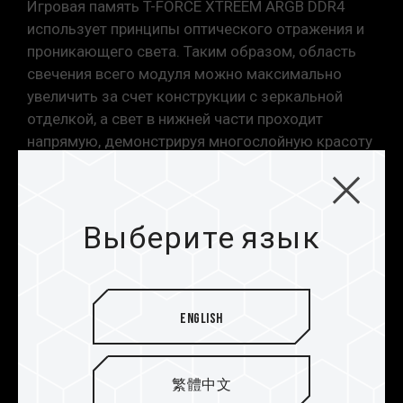
Игровая память T-FORCE XTREEM ARGB DDR4
использует принципы оптического отражения и
проникающего света. Таким образом, область
свечения всего модуля можно максимально
увеличить за счет конструкции с зеркальной
отделкой, а свет в нижней части проходит
напрямую, демонстрируя многослойную красоту
отражающей оптики.
Выберите язык
English
繁體中文