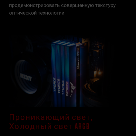
Убедитесь, что ваши материнская плата и
продемонстрировать совершенную текстуру
процессор поддерживают соответствующие
оптической технологии.
технологии разгона (XMP 2.0); в противном
случае память может не достичь заявленной
частоты разгона.
Модули памяти TEAMGROUP тестируются в
условиях нормального напряжения. При
возникновении проблем, связанных с
неисправностями процессора или
материнской платы, обратитесь в
соответствующую службу послепродажного
обслуживания производителя процессора
или материнской платы.
Проникающий свет,
Холодный свет ARGB