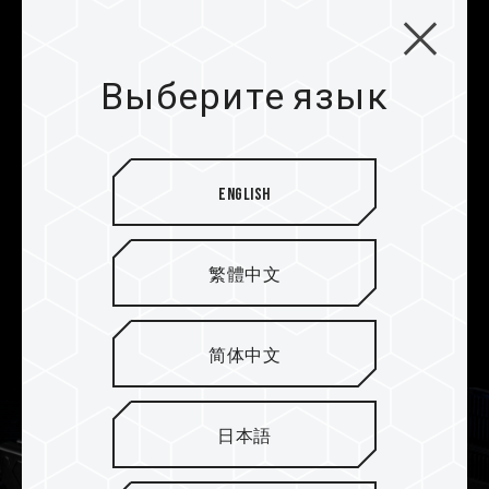
разгон одним щелчком
мыши
Изделие поддерживает новейшие технологии
Выберите язык
разгона Intel XMP3.0 и AMD EXPO и прошло
полное тестирование на совместимость и
стабильность работы с материнскими платами
ASRock, ASUS, BIOSTAR, GIGABYTE и MSI. Это
English
обеспечивает повышение производительности
при оптимальной совместимости, позволяя
пользователям наслаждаться стабильным
繁體中文
разгоном на платформах Intel и AMD одним
щелчком мыши.
简体中文
日本語