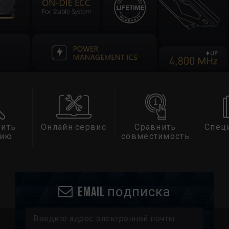
ервис
Сравнить
Спецификация
С
совместимость
при
Email подписка