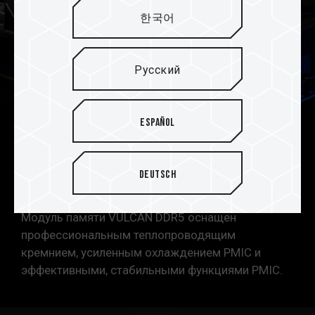
한국어
Русский
Español
Усиленная конструкция
Deutsch
охлаждения PMIC
Модуль памяти VULCAN DDR5 оснащен
профессиональным теплопроводящим
кремнием, усиленным охлаждением PMIC и
эффективными, стабильными функциями PMIC.