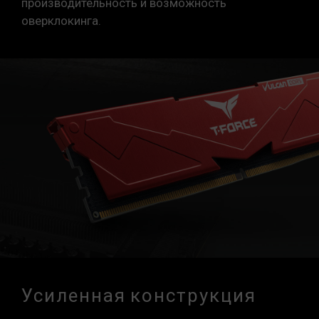
производительность и возможность
Указанная частота модуля памяти является
оверклокинга.
максимально достижимой частотой. Однако
не все системы могут ее достичь.
Убедитесь, что ваши материнская плата и
процессор поддерживают соответствующие
технологии разгона (XMP 3.0 / EXPO); в
противном случае память может не достичь
заявленной частоты разгона.
Модули памяти TEAMGROUP тестируются в
условиях нормального напряжения. При
возникновении проблем, связанных с
неисправностями процессора или
материнской платы, обратитесь в
соответствующую службу послепродажного
обслуживания производителя процессора
или материнской платы.
Усиленная конструкция