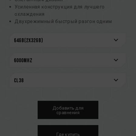
Усиленная конструкция для лучшего
охлаждения
Двухрежимный быстрый разгон одним
щелчком мыши
(номер патента на изобретение Тайваня:
I914103)
Интегральные схемы управления питанием
(PMIC), обеспечивающие стабильное и
эффективное энергопотребление
Усиленная конструкция охлаждения PMIC
Встроенная функция ECC для стабильной
работы системы
Высококачественные интегральные схемы,
отобранные для обеспечения стабильной и
Добавить для
надежной работы
сравнения
CAUTION
См. полный список совместимых платформ в
Где купить