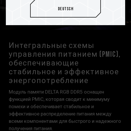
Deutsch
Интегральные схемы
управления питанием (PMIC),
обеспечивающие
стабильное и эффективное
энергопотребление
Модуль памяти DELTA RGB DDR5 оснащен
функцией PMIC, которая сводит к минимуму
помехи и обеспечивает стабильное и
эффективное распределение питания между
всеми компонентами для быстрого и надежного
получения питания.