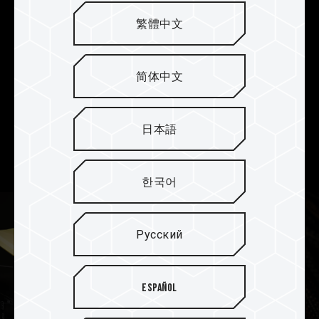
繁體中文
Встроенная функция ECC для
стабильной работы
системы
简体中文
Модуль памяти DELTA RGB DDR5 поддерживает
встроенную функцию ECC, которая обеспечивает
日本語
коррекцию и обнаружение ошибок, чтобы
гарантировать стабильность системы в целом.
한국어
Русский
Español