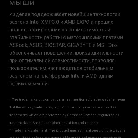
мыши
заявленной частоты разгона.
Модули памяти TEAMGROUP тестируются в
Изделие поддерживает новейшие технологии
условиях нормального напряжения. При
разгона Intel XMP3.0 и AMD EXPO и прошло
возникновении проблем, связанных с
полное тестирование на совместимость и
неисправностями процессора или
стабильность работы с материнскими платами
материнской платы, обратитесь в
ASRock, ASUS, BIOSTAR, GIGABYTE и MSI. Это
соответствующую службу послепродажного
обеспечивает повышение производительности
обслуживания производителя процессора
при оптимальной совместимости, позволяя
или материнской платы.
пользователям наслаждаться стабильным
разгоном на платформах Intel и AMD одним
щелчком мыши.
* The trademarks or company names mentioned on the website mean
that the words, trademarks, logos or company names are used as
trademarks which are protected by Common Law and registered as
trademarks in America or other countries and regions.
* Trademark statement: The product names mentioned on the website