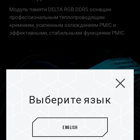
Модуль памяти DELTA RGB DDR5 оснащен
профессиональным теплопроводящим
кремнием, усиленным охлаждением PMIC и
эффективными, стабильными функциями PMIC.
Выберите язык
English