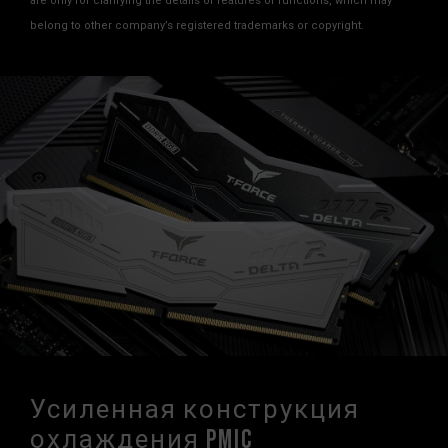
are only for clarifying the details of features or functions, which may
belong to other company’s registered trademarks or copyright.
Усиленная конструкция
охлаждения PMIC