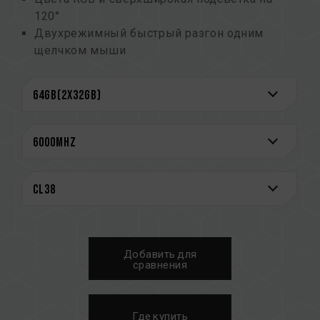
120°
Двухрежимный быстрый разгон одним
щелчком мыши
(номер патента на изобретение Тайваня:
I914103)
Интегральные схемы управления питанием
(PMIC), обеспечивающие стабильное и
эффективное энергопотребление
Усиленная конструкция охлаждения PMIC
Встроенная функция ECC для стабильной
работы системы
Высококачественные интегральные схемы,
отобранные для обеспечения стабильной и
надежной работы
Добавить для
Оснащен интеллектуальным контроллером
сравнения
RGB IC, который поддерживает различное
программное обеспечение для управления
подсветкой
Где купить