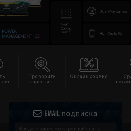
ть
Проверить
Онлайн сервис
Ср
ение
гарантию
совм
Email подписка