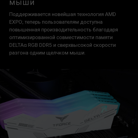
мыши
Модули памяти TEAMGROUP тестируются в
условиях нормального напряжения. При
Поддерживается новейшая технология AMD
возникновении проблем, связанных с
EXPO; теперь пользователям доступна
неисправностями процессора или
повышенная производительность благодаря
материнской платы, обратитесь в
оптимизированной совместимости памяти
соответствующую службу послепродажного
DELTAα RGB DDR5 и сверхвысокой скорости
обслуживания производителя процессора
разгона одним щелчком мыши.
или материнской платы.