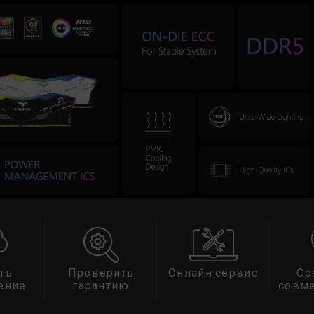
ть
Проверить
Онлайн сервис
Ср
ение
гарантию
совм