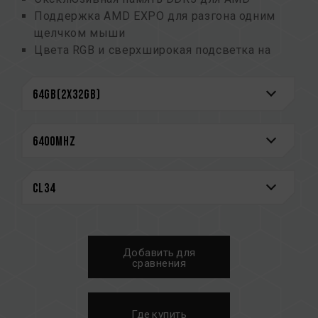
Поддержка AMD EXPO для разгона одним
щелчком мыши
Цвета RGB и сверхширокая подсветка на
120°
Интегральные схемы управления питанием
(PMIC), обеспечивающие стабильное и
эффективное энергопотребление
Усиленная конструкция охлаждения PMIC
Встроенная функция ECC для стабильной
работы системы
Высококачественные интегральные схемы,
отобранные для обеспечения стабильной и
надежной работы
Оснащен интеллектуальным контроллером
Добавить для
RGB IC, который поддерживает различное
сравнения
программное обеспечение для управления
подсветкой
Патент Тайваньский на полезную модель
Где купить