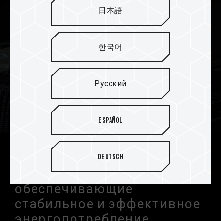
日本語
한국어
Русский
Español
Интегральные схемы
Deutsch
управления питанием (PMIC),
обеспечивающие
стабильное и эффективное
энергопотребление