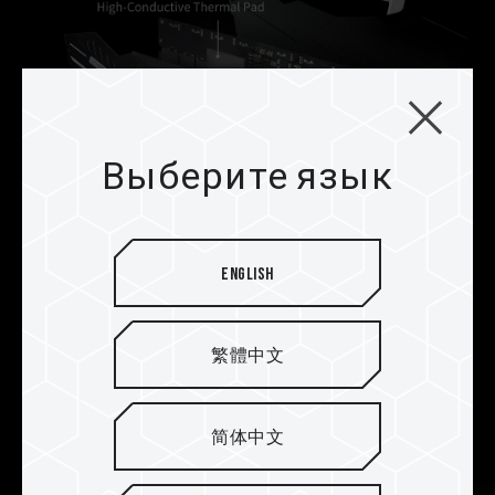
Выберите язык
Усиленная конструкция
English
охлаждения PMIC
Модуль памяти DELTAα RGB DDR5 оснащен
繁體中文
профессиональным теплопроводящим
кремнием, усиленным охлаждением PMIC и
эффективными, стабильными функциями PMIC.
简体中文