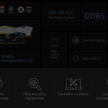
ть
Проверить
Онлайн сервис
Ср
ение
гарантию
совм