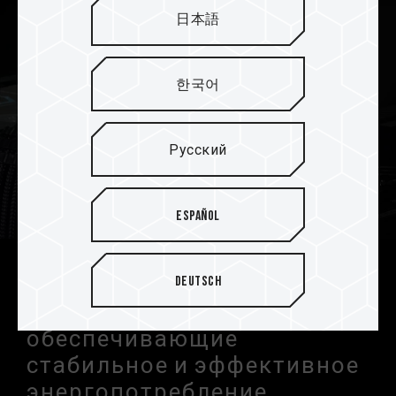
日本語
한국어
Русский
Español
Интегральные схемы
Deutsch
управления питанием (PMIC),
обеспечивающие
стабильное и эффективное
энергопотребление