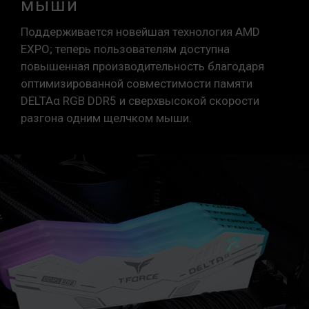
мыши
Модули памяти TEAMGROUP тестируются в
условиях нормального напряжения. При
Поддерживается новейшая технология AMD
возникновении проблем, связанных с
EXPO; теперь пользователям доступна
неисправностями процессора или
повышенная производительность благодаря
материнской платы, обратитесь в
оптимизированной совместимости памяти
соответствующую службу послепродажного
DELTAα RGB DDR5 и сверхвысокой скорости
обслуживания производителя процессора
разгона одним щелчком мыши.
или материнской платы.