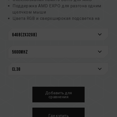
Поддержка AMD EXPO для разгона одним
щелчком мыши
Цвета RGB и сверхширокая подсветка на
120°
Интегральные схемы управления питанием
(PMIC), обеспечивающие стабильное и
эффективное энергопотребление
Усиленная конструкция охлаждения PMIC
Встроенная функция ECC для стабильной
работы системы
Высококачественные интегральные схемы,
отобранные для обеспечения стабильной и
надежной работы
Оснащен интеллектуальным контроллером
Добавить для
RGB IC, который поддерживает различное
сравнения
программное обеспечение для управления
подсветкой
Патент Тайваньский на полезную модель
Где купить