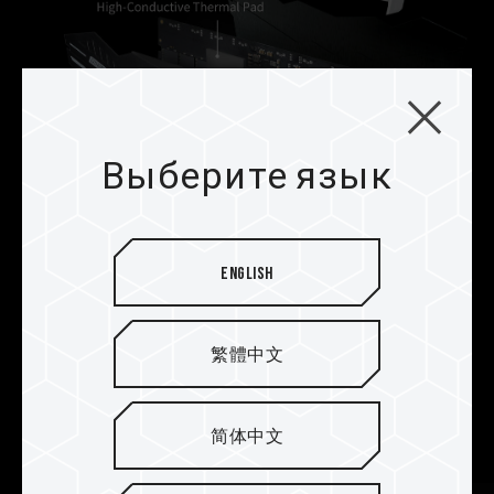
Выберите язык
Усиленная конструкция
English
охлаждения PMIC
Модуль памяти DELTAα RGB DDR5 оснащен
繁體中文
профессиональным теплопроводящим
кремнием, усиленным охлаждением PMIC и
эффективными, стабильными функциями PMIC.
简体中文