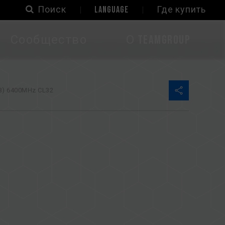
Поиск
LANGUAGE
Где купить
Сообщество
О TEAMGROUP
) 6400MHz CL32