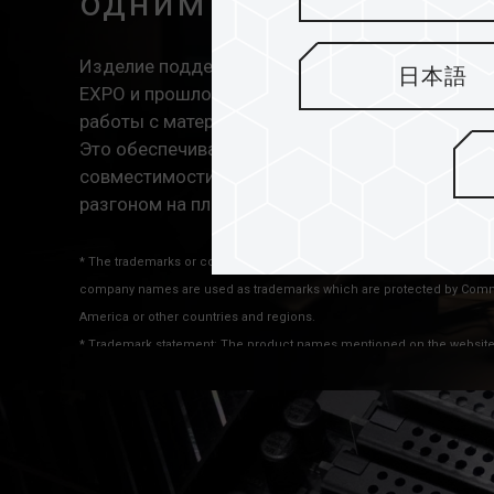
одним щелчком мы
Изделие поддерживает новейшие технологии ра
日本語
EXPO и прошло полное тестирование на совмес
работы с материнскими платами ASRock, ASUS, 
Это обеспечивает повышение производительно
совместимости, позволяя пользователям насл
разгоном на платформах Intel и AMD одним ще
* The trademarks or company names mentioned on the website mean th
company names are used as trademarks which are protected by Comm
America or other countries and regions.
* Trademark statement: The product names mentioned on the website are
features or functions, which may belong to other company’s registered