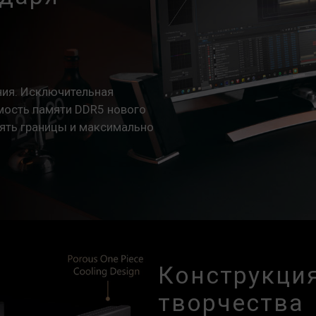
При возникновении проблем, связа
материнской платы, обратитесь в
и
обслуживания производителя проце
ния. Исключительная
мость памяти DDR5 нового
ять границы и максимально
Конструкция
творчества