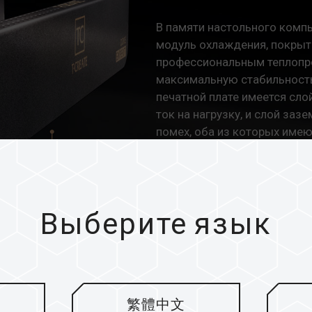
В памяти настольного комп
модуль охлаждения, покрыт
профессиональным теплопр
максимальную стабильность
печатной плате имеется сло
ток на нагрузку, и слой заз
помех, оба из которых имею
термостойким конденсатор
высококачественной микро
стабильность системы даже
создателям контента раскры
Выберите язык
рый разгон
繁體中文