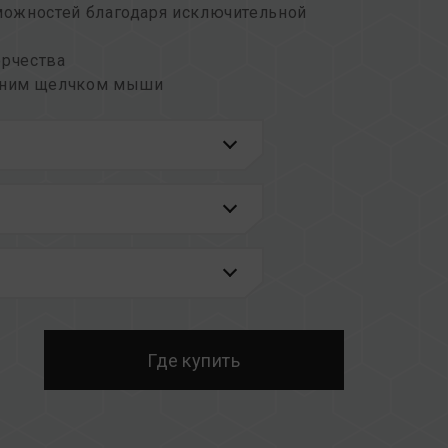
ожностей благодаря исключительной
орчества
дним щелчком мыши
аня: I914103)
альной защиты
латформ в разделе
«Запрос совместимости»
.
накомьтесь со списком совместимости QVL,
материнской платы.
зной емкостью или частотой, а также
дый комплект памяти проходит тестирование
Где купить
ых комплектов может привести к
бою при загрузке.
 памяти процессора (IMC) и текущая версия