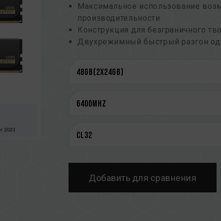
Максимальное использование возм
производительности
Конструкция для безграничного тв
Двухрежимный быстрый разгон о
(номер патента на изобретение Тайв
Новые возможности памяти
Надежная работа
Пожизненная гарантия для максим
CAUTION
См. полный список совместимых п
Перед покупкой изделий памяти оз
предоставленным производителем 
Не смешивайте модули памяти с ра
различных марок или моделей. Каж
Добавить для сравнения
на совместимость. Смешение разн
нестабильной работе системы или с
Техническое состояние контроллера