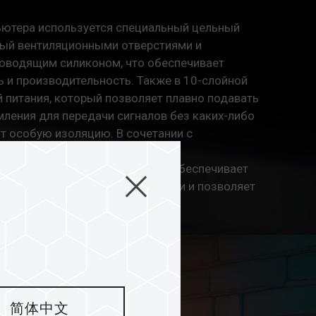
ьютера используется специальный цельный
ый вентиляционными отверстиями и
оводящим силиконом, что обеспечивает
 и производительность. Также в 10-слойной
й питания, который позволяет плавно подавать
емления для передачи сигналов без каких-либо
т особую изоляцию. В сочетании с
ом, алюминиевым радиатором и
схемой T-CREATE EXPERT DDR5 обеспечивает
 при работе с большими файлами и позволяет
ть свой творческий потенциал.
简体中文