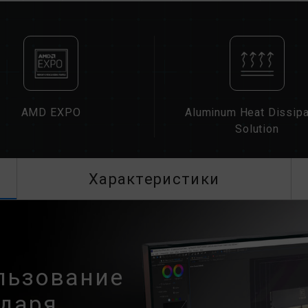
BIOS материнской платы могут повл
Окончательная рабочая частота памя
также совместимости материнской 
Если XMP 3.0 (Intel) или EXPO (AMD
частоте SPD по умолчанию (стандар
Это нормальное явление, а не дефе
XMP 3.0 / EXPO должны быть вклю
AMD EXPO
Aluminum Heat Dissipa
материнские платы могут не достиг
Solution
окончательная рабочая частота зави
Разгон (например, включение настр
стандарта JEDEC и может повлиять 
Характеристики
приведет к нестабильности системы
умолчанию.
Указанная частота модуля памяти 
Однако не все системы могут ее до
Убедитесь, что ваши материнская 
соответствующие технологии разгон
льзование
память может не достичь заявленно
одаря
Модули памяти TEAMGROUP тестиру