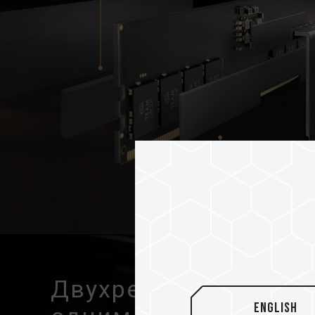
Двухрежимный быст
English