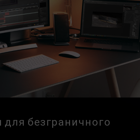
нных с неисправностями процессора или
 соответствующую службу послепродажного
ссора или материнской платы.
 для безграничного