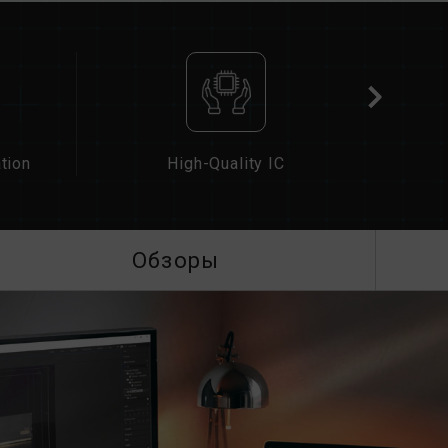
иять на рабочую частоту памяти.
ти зависит от настроек BIOS системы, а
платы и процессора.
) не включены, память будет работать на
т JEDEC), например DDR5-4800 (или ниже).
кт изделия.
чены пользователем вручную. Некоторые
tion
High-Quality IC
ать указанной частоты, поскольку
сит от настроек системы.
оек XMP 3.0 / EXPO) не является частью
на стабильность системы. Если разгон
Обзоры
, вернитесь к настройкам BIOS по
является максимально достижимой частотой.
стичь.
плата и процессор поддерживают
а (XMP 3.0 / EXPO); в противном случае
й частоты разгона.
ются в условиях нормального напряжения.