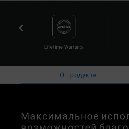
cation
Lifetime Warranty
О продукте
Максимальное испо
возможностей благ