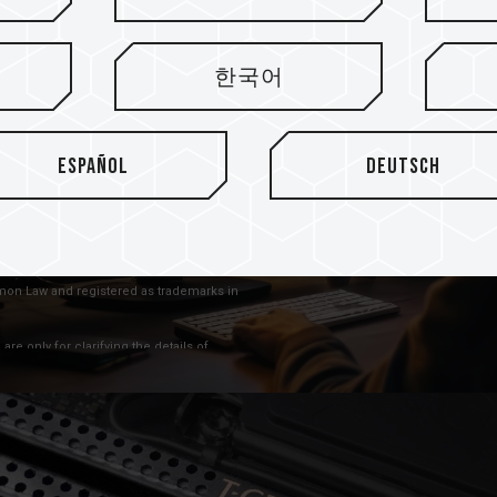
ши
згона Intel XMP3.0 и AMD
한국어
тимость и стабильность
BIOSTAR, GIGABYTE и MSI.
сти при оптимальной
Español
Deutsch
аждаться стабильным
лчком мыши.
at the words, trademarks, logos or
on Law and registered as trademarks in
 only for clarifying the details of
 trademarks or copyright.