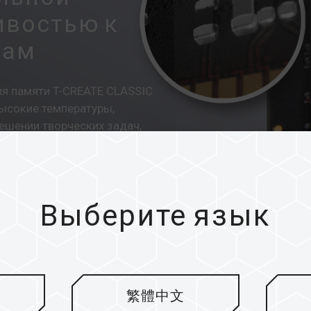
ивостью к
рам
я памяти T-CREATE CLASSIC
сокие температуры,
ешении творческих задач,
.
Выберите язык
繁體中文