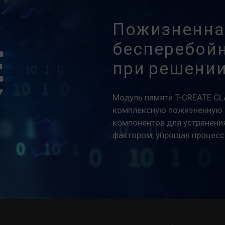
Пожизненна
бесперебой
при решении
Модуль памяти T-CREATE C
комплексную пожизненную г
компонентов для устранения
фактором, упрощая процесс