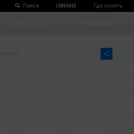
Поиск
LANGUAGE
Где купить
Сообщество
О TEAMGROUP
MHz CL22