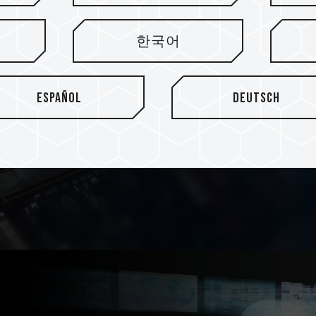
Совместимо
MAC, ноутбуков
한국어
Модуль памяти T-CREATE C
Español
Deutsch
тщательную проверку на со
использоваться в новейших 
а также в ноутбуках, в том 
и AMD серии 5000.