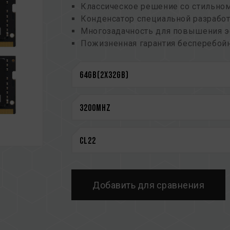
Классическое решение со стильно
Конденсатор специальной разработ
Многозадачность для повышения 
Пожизненная гарантия бесперебой
задач
CAUTION
См. полный список совместимых п
Перед покупкой изделий памяти оз
предоставленным производителем 
Не смешивайте модули памяти с ра
различных марок или моделей. Каж
на совместимость. Смешение разн
нестабильной работе системы или с
Техническое состояние контроллера
Добавить для сравнения
BIOS материнской платы могут повл
Окончательная рабочая частота памя
также совместимости материнской 