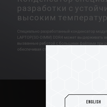
разработки с устойч
высоким температу
Специально разработанный конденсатор модул
LAPTOP(SO-DIMM) DDR4 может выдерживать вы
вызванные работой с большими файлами при р
обеспечивая стабильное выходное напряжение
English