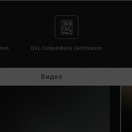
память будет работать на частоте SPD по
мер DDR4-2100/2400 (или ниже). Это
зделия.
ользователем вручную. Некоторые
ать указанной частоты, поскольку
сит от настроек системы.
оек XMP 2.0) не является частью стандарта
tion
QVL Compatibility Certification
ность системы. Если разгон приведет к
ь к настройкам BIOS по умолчанию.
является максимально достижимой частотой.
стичь.
Видео
плата и процессор поддерживают
а (XMP 2.0); в противном случае память
ты разгона.
ются в условиях нормального напряжения.
нных с неисправностями процессора или
 соответствующую службу послепродажного
ссора или материнской платы.