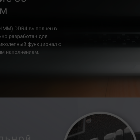
ом
DIMM) DDR4 выполнен в
ьно разработан для
ликолепный функционал с
м наполнением.
льной