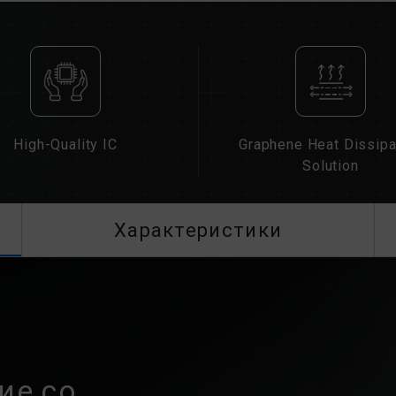
Если XMP 2.0 (Intel) не включены, 
умолчанию (стандарт JEDEC), напри
нормальное явление, а не дефект и
XMP 2.0 должны быть включены п
материнские платы могут не достиг
окончательная рабочая частота зави
Разгон (например, включение настр
High-Quality IC
Graphene Heat Dissipa
JEDEC и может повлиять на стабиль
Solution
нестабильности системы, вернитес
Указанная частота модуля памяти 
Однако не все системы могут ее до
Характеристики
Убедитесь, что ваши материнская 
соответствующие технологии разгон
может не достичь заявленной часто
Модули памяти TEAMGROUP тестиру
При возникновении проблем, связа
материнской платы, обратитесь в
обслуживания производителя проце
ие со