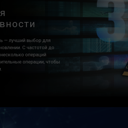
ля
вности
ь — лучший выбор для
новлении. С частотой до
 несколько операций
лительные операции, чтобы
.