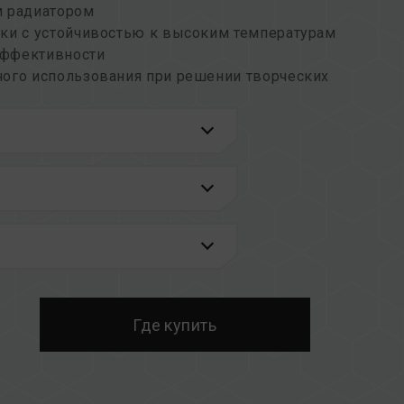
м радиатором
ки с устойчивостью к высоким температурам
эффективности
ного использования при решении творческих
латформ в разделе
«Запрос совместимости»
.
накомьтесь со списком совместимости QVL,
материнской платы.
зной емкостью или частотой, а также
дый комплект памяти проходит тестирование
ых комплектов может привести к
бою при загрузке.
 памяти процессора (IMC) и текущая версия
Где купить
иять на рабочую частоту памяти.
ти зависит от настроек BIOS системы, а
платы и процессора.